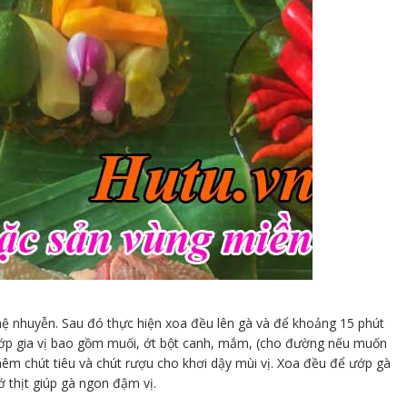
ệ nhuyễn. Sau đó thực hiện xoa đều lên gà và để khoảng 15 phút
ướp gia vị bao gồm muối, ớt bột canh, mắm, (cho đường nếu muốn
m chút tiêu và chút rượu cho khơi dậy mùi vị. Xoa đều để ướp gà
ớ thịt giúp gà ngon đậm vị.