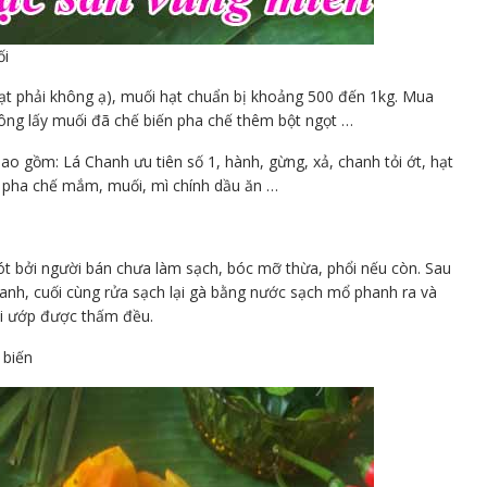
ối
hạt phải không ạ), muối hạt chuẩn bị khoảng 500 đến 1kg. Mua
hông lấy muối đã chế biến pha chế thêm bột ngọt …
ao gồm: Lá Chanh ưu tiên số 1, hành, gừng, xả, chanh tỏi ớt, hạt
 pha chế mắm, muối, mì chính dầu ăn …
ót bởi người bán chưa làm sạch, bóc mỡ thừa, phổi nếu còn. Sau
tanh, cuối cùng rửa sạch lại gà bằng nước sạch mổ phanh ra và
hi ướp được thấm đều.
 biến