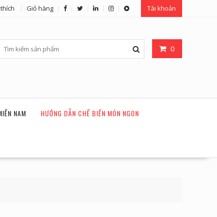
thích
Giỏ hàng
Tài khoản
0
MIỀN NAM
HƯỚNG DẪN CHẾ BIẾN MÓN NGON