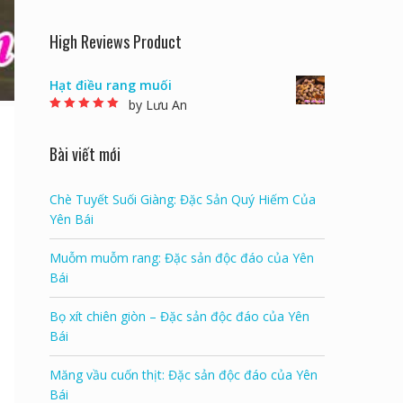
High Reviews Product
Hạt điều rang muối
by Lưu An
Rated
5
out of 5
Bài viết mới
Chè Tuyết Suối Giàng: Đặc Sản Quý Hiếm Của
Yên Bái
Muỗm muỗm rang: Đặc sản độc đáo của Yên
Bái
Bọ xít chiên giòn – Đặc sản độc đáo của Yên
Bái
Măng vầu cuốn thịt: Đặc sản độc đáo của Yên
Bái