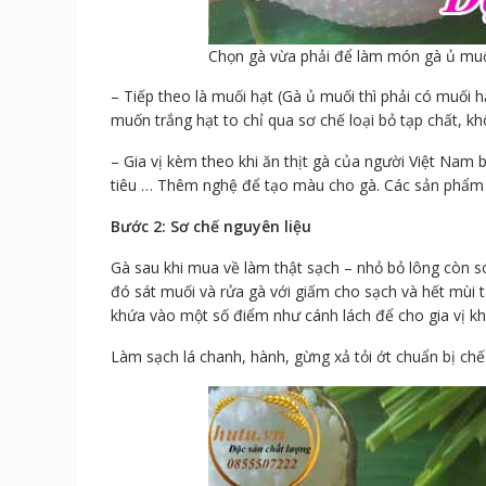
Chọn gà vừa phải để làm món gà ủ mu
– Tiếp theo là muối hạt (Gà ủ muối thì phải có muối 
muốn trắng hạt to chỉ qua sơ chế loại bỏ tạp chất, k
– Gia vị kèm theo khi ăn thịt gà của người Việt Nam b
tiêu … Thêm nghệ để tạo màu cho gà. Các sản phẩm
Bước 2: Sơ chế nguyên liệu
Gà sau khi mua về làm thật sạch – nhỏ bỏ lông còn s
đó sát muối và rửa gà với giấm cho sạch và hết mùi 
khứa vào một số điểm như cánh lách để cho gia vị k
Làm sạch lá chanh, hành, gừng xả tỏi ớt chuẩn bị chế