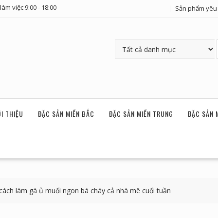
làm việc 9:00 - 18:00
Sản phẩm yêu 
ỚI THIỆU
ĐẶC SẢN MIỀN BẮC
ĐẶC SẢN MIỀN TRUNG
ĐẶC SẢN 
cách làm gà ủ muối ngon bá cháy cả nhà mê cuối tuần