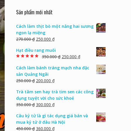
Sản phẩm mới nhất
Cách làm thịt bò một nắng hai sương
ngon lạ miệng
270.000
₫
250.000
₫
Hạt điều rang muối
350.000
₫
250.000
₫
Rated
5.00
out of
5
Cách làm bánh tráng mạch nha đặc
sản Quảng Ngãi
250.000
₫
200.000
₫
Trà tâm sen hay trà tim sen các công
dụng tuyệt vời cho sức khoẻ
350.000
₫
300.000
₫
Câu kỷ tử là gì tác dụng giá bán và
mua kỷ tử ở đâu Hà Nội
450.000
₫
360.000
₫