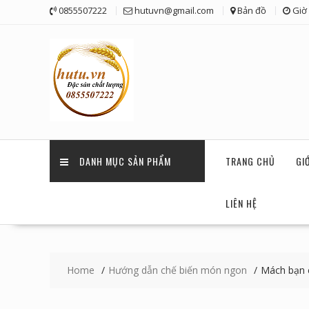
Skip
0855507222
hutuvn@gmail.com
Bản đồ
Giờ 
to
content
DANH MỤC SẢN PHẨM
TRANG CHỦ
GI
LIÊN HỆ
Home
Hướng dẫn chế biến món ngon
Mách bạn 