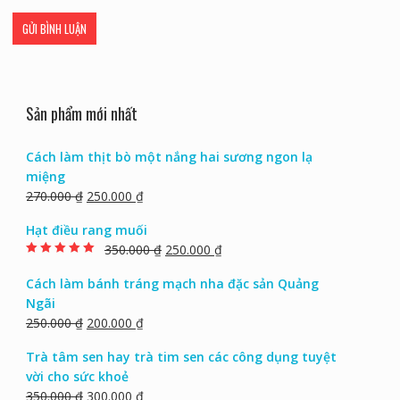
Lưu tên của tôi, email, và trang web trong trình duyệt này
cho lần bình luận kế tiếp của tôi.
Sản phẩm mới nhất
Cách làm thịt bò một nắng hai sương ngon lạ
miệng
270.000
₫
250.000
₫
Hạt điều rang muối
350.000
₫
250.000
₫
Rated
5.00
out of
5
Cách làm bánh tráng mạch nha đặc sản Quảng
Ngãi
250.000
₫
200.000
₫