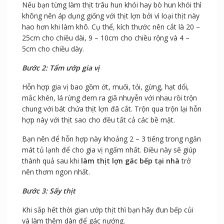
Nếu bạn từng làm thịt trâu hun khói hay bò hun khói thì
không nên áp dụng giống với thịt lợn bởi vì loại thịt này
hao hơn khi làm khô. Cụ thể, kích thước nên cắt là 20 –
25cm cho chiều dài, 9 – 10cm cho chiều rộng và 4 –
5cm cho chiều dày.
Bước 2: Tẩm ướp gia vị
Hỗn hợp gia vị bao gồm ớt, muối, tỏi, gừng, hạt dổi,
mắc khén, lá rừng đem ra giã nhuyễn với nhau rồi trộn
chung với bát chứa thịt lợn đã cắt. Trộn qua trộn lại hỗn
hợp này với thịt sao cho đều tất cả các bề mặt.
Bạn nên để hỗn hợp này khoảng 2 – 3 tiếng trong ngăn
mát tủ lạnh để cho gia vị ngấm nhất. Điều này sẽ giúp
thành quả sau khi
làm thịt lợn gác bếp tại nhà
trở
nên thơm ngon nhất.
Bước 3: Sấy thịt
Khi sắp hết thời gian ướp thịt thì bạn hãy đun bếp củi
và làm thêm dàn để gác nướng.