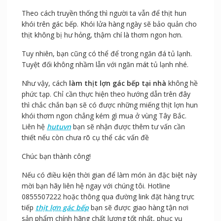
Lặp lại việc này tới khi kiểm tra thấy miếng thịt đã chín.
Bảo quản:
Theo cách truyền thống thì người ta vẫn để thịt hun
khói trên gác bếp. Khói lửa hàng ngày sẽ bảo quản cho
thịt không bị hư hỏng, thậm chí là thơm ngon hơn.
Tuy nhiên, bạn cũng có thể để trong ngăn đá tủ lạnh.
Tuyệt đối không nhầm lẫn với ngăn mát tủ lạnh nhé.
Như vậy, cách
làm thịt lợn gác bếp tại nhà
không hề
phức tạp. Chỉ cần thực hiện theo hướng dẫn trên đây
thì chắc chắn bạn sẽ có được những miếng thịt lợn hun
khói thơm ngon chẳng kém gì mua ở vùng Tây Bắc.
Liên hệ
hutuvn
bạn sẽ nhận được thêm tư vấn cần
thiết nếu còn chưa rõ cụ thể các vấn đề
Chúc bạn thành công!
Nếu có điều kiện thời gian để làm món ăn đặc biệt này
mời bạn hãy liên hệ ngay với chúng tôi. Hotline