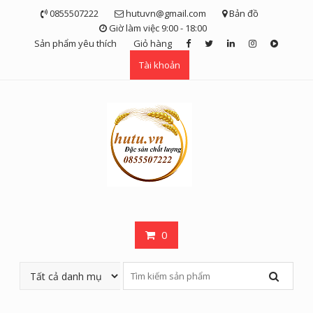
Skip
0855507222
hutuvn@gmail.com
Bản đồ
to
Giờ làm việc 9:00 - 18:00
content
Sản phẩm yêu thích
Giỏ hàng
Tài khoản
0