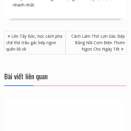
0855507222 hoặc thông qua đường link đặt hàng trực
tiếp
thịt lợn gác bếp
bạn sẽ được giao hàng tận nơi
sản phẩm chính hãng chất lượng tốt nhất, phục vụ
nhanh nhất.
Điều
Lên Tây Bắc, học cách pha
Cách Làm Thịt Lợn Gác Bếp
hướng
chế thịt trâu gác bếp ngon
Bằng Nồi Cơm Điện Thơm
bài
quên lối về
Ngon Cho Ngày Tết
viết
Bài viết liên quan