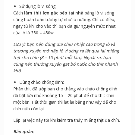
giữ mức nhiệt từ 70 – 80 độ C.
Cuối cùng, bạn mở ra kiểm tra xem thịt đã chín chưa.
Sử dụng lò vi sóng:
Cách
làm thịt lợn gác bếp tại nhà
bằng lò vi sóng
cũng hoàn toàn tương tự như lò nướng. Chỉ có điều,
ngay từ khi cho vào thì bạn đã giữ nguyên mức nhiệt
của lò là 350 – 450w.
Lưu ý: bạn nên dùng dĩa chịu nhiệt cao trong lò và
thường xuyên mở nắp lò vi sóng ra lật qua lại miếng
thịt cho chín (8 – 10 phút mỗi lần). Ngoài ra, bạn
cũng nên thường xuyên gạt bỏ nước cho thịt nhanh
khô.
Dùng chảo chống dính:
Phần thịt đã ướp bạn cho thẳng vào chảo chống dính
rồi bật lửa nhỏ khoảng 15 – 20 phút để cho thịt chín
một bên. Hết thời gian thì lật lại bằng như vậy để cho
chín nửa còn lại.