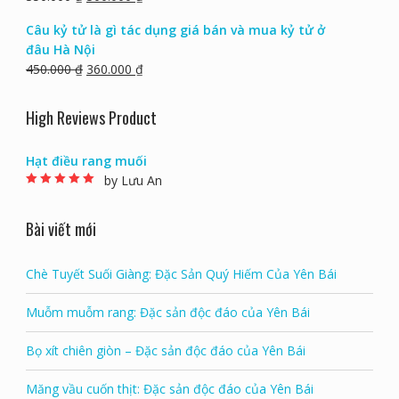
Trà tâm sen hay trà tim sen các công dụng tuyệt
vời cho sức khoẻ
350.000
₫
300.000
₫
Câu kỷ tử là gì tác dụng giá bán và mua kỷ tử ở
đâu Hà Nội
450.000
₫
360.000
₫
High Reviews Product
Hạt điều rang muối
by Lưu An
Rated
5
out of 5
Bài viết mới
Chè Tuyết Suối Giàng: Đặc Sản Quý Hiếm Của Yên Bái
Muỗm muỗm rang: Đặc sản độc đáo của Yên Bái