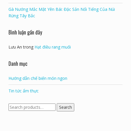
Bọ xít chiên giòn – Đặc sản độc đáo của Yên Bái
Măng vầu cuốn thịt: Đặc sản độc đáo của Yên Bái
Gà Nướng Mắc Mật Yên Bái: Đặc Sản Nổi Tiếng Của Núi
Rừng Tây Bắc
Bình luận gần đây
Lưu An
trong
Hạt điều rang muối
Danh mục
Hướng dẫn chế biến món ngon
Tin tức ẩm thực
Search
Search