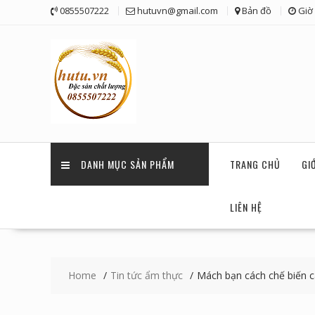
Skip
0855507222
hutuvn@gmail.com
Bản đồ
Giờ 
to
content
DANH MỤC SẢN PHẨM
TRANG CHỦ
GI
LIÊN HỆ
Home
Tin tức ẩm thực
Mách bạn cách chế biến c