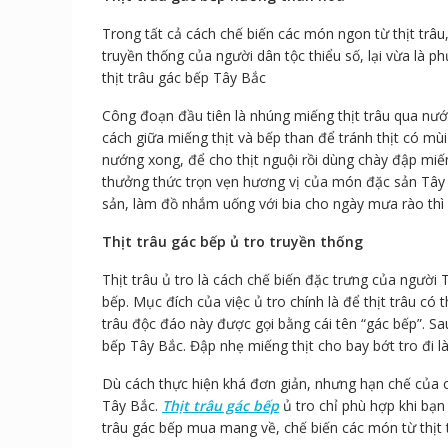
Trong tất cả cách chế biến các món ngon từ thịt trâu
truyền thống của người dân tộc thiểu số, lại vừa là 
thịt trâu gác bếp Tây Bắc
Công đoạn đầu tiên là nhúng miếng thịt trâu qua nướ
cách giữa miếng thịt và bếp than để tránh thịt có mùi
nướng xong, để cho thịt nguội rồi dùng chày đập miến
thưởng thức trọn vẹn hương vị của món đặc sản Tây 
sản, làm đồ nhắm uống với bia cho ngày mưa rào thì
Thịt trâu gác bếp ủ tro truyền thống
Thịt trâu ủ tro là cách chế biến đặc trưng của người T
bếp. Mục đích của việc ủ tro chính là để thịt trâu có
trâu độc đáo này được gọi bằng cái tên “gác bếp”. Sa
bếp Tây Bắc. Đập nhẹ miếng thịt cho bay bớt tro đi 
Dù cách thực hiện khá đơn giản, nhưng hạn chế của cá
Tây Bắc.
Thịt trâu gác bếp
ủ tro chỉ phù hợp khi bạn
trâu gác bếp mua mang về, chế biến các món từ thịt 