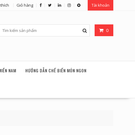
thích
Giỏ hàng
Tài khoản
0
MIỀN NAM
HƯỚNG DẪN CHẾ BIẾN MÓN NGON