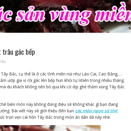
t trâu gác bếp
trâu
 Tây Bắc, cụ thể là ở các tỉnh miền núi như Lào Cai, Cao Bằng,…
ẩm ướp gia vị rồi gác lên bếp hun khói tự nhiên trong nhiều tháng.
 mà du khách không nên bỏ qua khi có dịp ghé thăm vùng Tây Bắc
ếu chế biến món này không đúng điệu sẽ không khác gì bạn đang
ờng. Bài viết này sẽ giới thiệu đến bạn
các món ngon từ thịt
hức trọn vẹn cái hồn Tây Bắc trong món ăn dân dã này nhé.