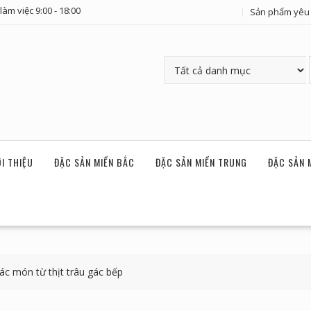
làm việc 9:00 - 18:00
Sản phẩm yêu 
ỚI THIỆU
ĐẶC SẢN MIỀN BẮC
ĐẶC SẢN MIỀN TRUNG
ĐẶC SẢN 
ác món từ thịt trâu gác bếp