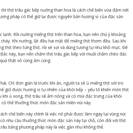
, thì thịt trâu gác bếp nướng than hoa là cách chế biến vừa đậm nét
phương pháp có thể giữ lại được nguyên bản hương vị của đặc sản
c lạnh. Rồi nướng miếng thịt trên than hoa, bạn nên chú ý khoảng
 cháy. Khi nướng, lật đều hai mặt để miếng thịt thơm đều. Sau khi
g thịt theo từng thớ, rồi xé sợi và dùng tương tự như khô mực. Để
Bắc này, bạn nên chấm thịt trâu gác bếp với muối chẳm chéo đặc
 quả thật vô cùng ấm cúng.
hái. Chỉ đơn giản là trước khi ăn, người ta sẽ ủ miếng thịt với tro
 thể giữ được hương vị tự nhiên của khói bếp – yếu tố khiến món thịt
u khi ủ xong, thịt trâu sẽ ấm nóng và có mùi đặc trưng của khói
là có thể thưởng thức món đặc sản miền núi này.
ch chế biến này chính là việc nó phải được làm ngay tại vùng núi
 có nhu cầu thưởng thức món đặc sản này tại chỗ, còn đối với thịt
trâu bằng phương pháp này là việc gần như không thể.