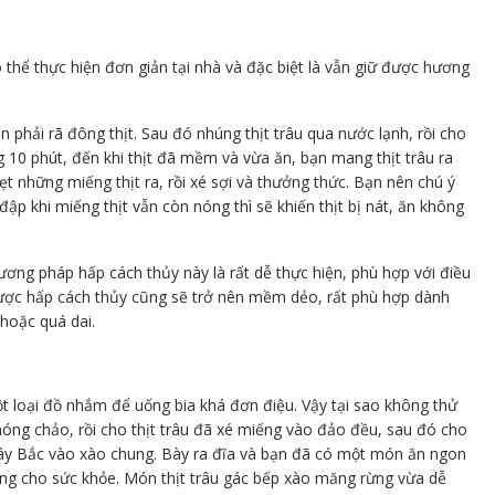
ó thể thực hiện đơn giản tại nhà và đặc biệt là vẫn giữ được hương
n phải rã đông thịt. Sau đó nhúng thịt trâu qua nước lạnh, rồi cho
g 10 phút, đến khi thịt đã mềm và vừa ăn, bạn mang thịt trâu ra
bẹt những miếng thịt ra, rồi xé sợi và thưởng thức. Bạn nên chú ý
 đập khi miếng thịt vẫn còn nóng thì sẽ khiến thịt bị nát, ăn không
ương pháp hấp cách thủy này là rất dễ thực hiện, phù hợp với điều
 được hấp cách thủy cũng sẽ trở nên mềm dẻo, rất phù hợp dành
hoặc quá dai.
t loại đồ nhắm để uống bia khá đơn điệu. Vậy tại sao không thử
óng chảo, rồi cho thịt trâu đã xé miếng vào đảo đều, sau đó cho
 Tây Bắc vào xào chung. Bày ra đĩa và bạn đã có một món ăn ngon
ưỡng cho sức khỏe. Món thịt trâu gác bếp xào măng rừng vừa dễ