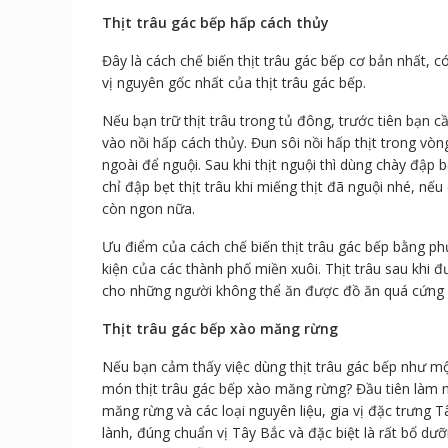
Thịt trâu gác bếp hấp cách thủy
Đây là cách chế biến thịt trâu gác bếp cơ bản nhất, c
vị nguyên gốc nhất của thịt trâu gác bếp.
Nếu bạn trữ thịt trâu trong tủ đông, trước tiên bạn cầ
vào nồi hấp cách thủy. Đun sôi nồi hấp thịt trong vòn
ngoài để nguội. Sau khi thịt nguội thì dùng chày đập 
chỉ đập bẹt thịt trâu khi miếng thịt đã nguội nhé, nếu
còn ngon nữa.
Ưu điểm của cách chế biến thịt trâu gác bếp bằng ph
kiện của các thành phố miền xuôi. Thịt trâu sau khi
cho những người không thể ăn được đồ ăn quá cứng 
Thịt trâu gác bếp xào măng rừng
Nếu bạn cảm thấy việc dùng thịt trâu gác bếp như mộ
món thịt trâu gác bếp xào măng rừng? Đầu tiên làm n
măng rừng và các loại nguyên liệu, gia vị đặc trưng
lành, đúng chuẩn vị Tây Bắc và đặc biệt là rất bổ d