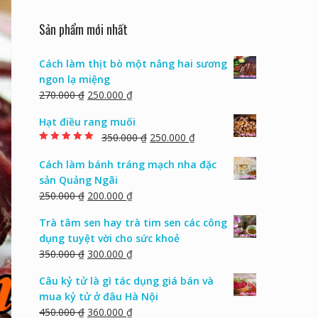
Sản phẩm mới nhất
Cách làm thịt bò một nắng hai sương
ngon lạ miệng
270.000
₫
250.000
₫
Hạt điều rang muối
350.000
₫
250.000
₫
Rated
5.00
out of
5
Cách làm bánh tráng mạch nha đặc
sản Quảng Ngãi
250.000
₫
200.000
₫
Trà tâm sen hay trà tim sen các công
dụng tuyệt vời cho sức khoẻ
350.000
₫
300.000
₫
Câu kỷ tử là gì tác dụng giá bán và
mua kỷ tử ở đâu Hà Nội
450.000
₫
360.000
₫