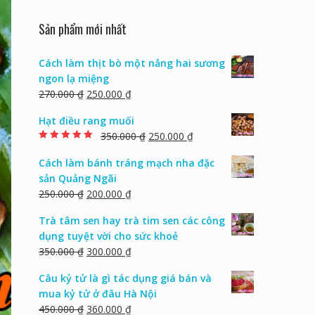
Sản phẩm mới nhất
Cách làm thịt bò một nắng hai sương
ngon lạ miệng
270.000
₫
250.000
₫
Hạt điều rang muối
350.000
₫
250.000
₫
Rated
5.00
out of
5
Cách làm bánh tráng mạch nha đặc
sản Quảng Ngãi
250.000
₫
200.000
₫
Trà tâm sen hay trà tim sen các công
dụng tuyệt vời cho sức khoẻ
350.000
₫
300.000
₫
Câu kỷ tử là gì tác dụng giá bán và
mua kỷ tử ở đâu Hà Nội
450.000
₫
360.000
₫