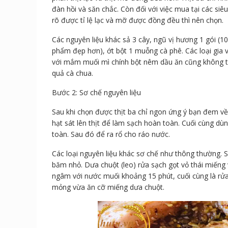
đàn hồi và săn chắc. Còn đối với việc mua tại các siê
rõ được tỉ lệ lạc và mỡ được đồng đều thì nên chọn.
Các nguyên liệu khác sả 3 cây, ngũ vị hương 1 gói 
phẩm đẹp hơn), ớt bột 1 muỗng cà phê. Các loại gia v
với mắm muối mì chính bột nêm dầu ăn cũng không th
quả cà chua.
Bước 2: Sơ chế nguyên liệu
Sau khi chọn được thịt ba chỉ ngon ứng ý bạn đem v
hạt sát lên thịt để làm sạch hoàn toàn. Cuối cùng dù
toàn. Sau đó để ra rổ cho ráo nước.
Các loại nguyên liệu khác sơ chế như thông thường. S
băm nhỏ. Dưa chuột (leo) rửa sạch gọt vỏ thái miến
ngâm với nước muối khoảng 15 phút, cuối cùng là rửa 
mỏng vừa ăn cỡ miếng dưa chuột.