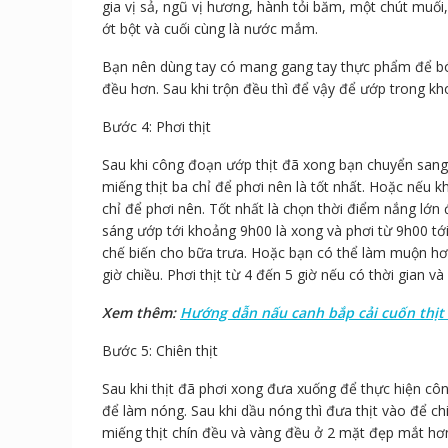
gia vị sả, ngũ vị hương, hành tỏi băm, một chút muối
ớt bột và cuối cùng là nước mắm.
Bạn nên dùng tay có mang gang tay thực phẩm để bó
đều hơn. Sau khi trộn đều thì để vậy để ướp trong k
Bước 4: Phơi thịt
Sau khi công đoạn ướp thịt đã xong bạn chuyển sang
miếng thịt ba chỉ để phơi nên là tốt nhất. Hoặc nếu
chỉ để phơi nên. Tốt nhất là chọn thời điểm nắng lớn 
sáng ướp tới khoảng 9h00 là xong và phơi từ 9h00 tới
chế biến cho bữa trưa. Hoặc bạn có thể làm muộn hơ
giờ chiều. Phơi thịt từ 4 đến 5 giờ nếu có thời gian 
Xem thêm:
Hướng dẫn nấu canh bắp cải cuốn thịt
Bước 5: Chiên thịt
Sau khi thịt đã phơi xong đưa xuống để thực hiện cô
để làm nóng. Sau khi dầu nóng thì đưa thịt vào để ch
miếng thịt chín đều và vàng đều ở 2 mặt đẹp mắt hơ