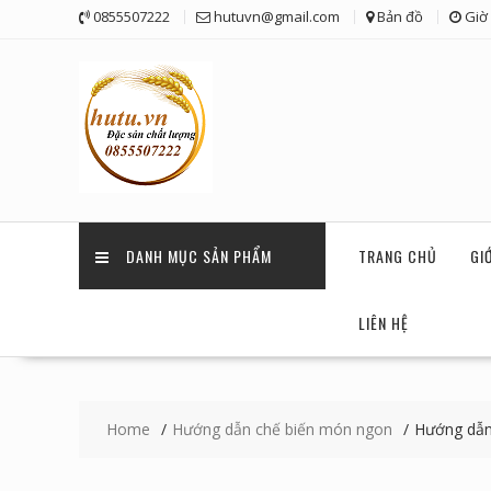
Skip
0855507222
hutuvn@gmail.com
Bản đồ
Giờ 
to
content
DANH MỤC SẢN PHẨM
TRANG CHỦ
GI
LIÊN HỆ
Home
Hướng dẫn chế biến món ngon
Hướng dẫn 