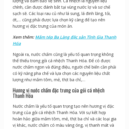
lượng và đảm bảo vệ sinh. Cá nhệch là nguyên liệu
chính, cần được đánh bắt tại vùng nước lợ và sơ chế
sạch sẽ. Các loại rau củ như lá sung, lá đinh lăng, tỏi,
ớt,… cũng phải được lựa chọn kỹ càng để tạo nên
hương vị đặc trưng của món ăn.
Xem thêm:
Mắm tép Ba Làng đặc sản Tĩnh Gia Thanh
Hóa
Ngoài ra, nước chấm cũng là yếu tố quan trọng không
thể thiếu trong gỏi cá nhệch Thanh Hóa. Để có được
nước chấm ngon và đúng điệu, người chế biến cần phải
có kỹ năng pha chế và lựa chọn các nguyên liệu chất
lượng như mắm tôm, mẻ, thịt ba chỉ,…
Hương vị nước chấm đặc trưng của gỏi cá nhệch
Thanh Hóa
Nước chấm là yếu tố quan trọng tạo nên hương vị đặc
trưng của gỏi cá nhệch Thanh Hóa. Với sự kết hợp
hoàn hảo giữa mắm tôm, mẻ, thịt ba chỉ và các loại gia
vị khác, nước chấm có màu vàng óng, vị thanh mát và