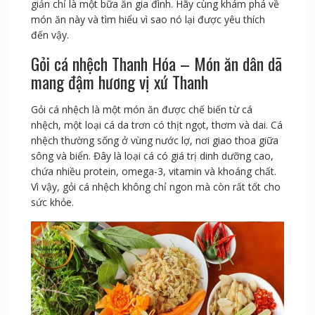
giản chỉ là một bữa ăn gia đình. Hãy cùng khám phá về
món ăn này và tìm hiểu vì sao nó lại được yêu thích
đến vậy.
Gỏi cá nhệch Thanh Hóa – Món ăn dân dã
mang đậm hương vị xứ Thanh
Gỏi cá nhệch là một món ăn được chế biến từ cá
nhệch, một loại cá da trơn có thịt ngọt, thơm và dai. Cá
nhệch thường sống ở vùng nước lợ, nơi giao thoa giữa
sông và biển. Đây là loại cá có giá trị dinh dưỡng cao,
chứa nhiều protein, omega-3, vitamin và khoáng chất.
Vì vậy, gỏi cá nhệch không chỉ ngon mà còn rất tốt cho
sức khỏe.