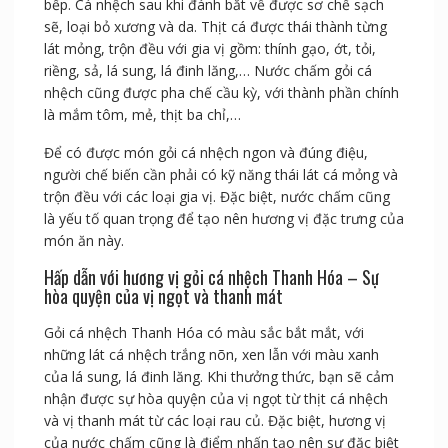
bếp. Cá nhệch sau khi đánh bắt về được sơ chế sạch
sẽ, loại bỏ xương và da. Thịt cá được thái thành từng
lát mỏng, trộn đều với gia vị gồm: thính gạo, ớt, tỏi,
riềng, sả, lá sung, lá đinh lăng,… Nước chấm gỏi cá
nhệch cũng được pha chế cầu kỳ, với thành phần chính
là mắm tôm, mẻ, thịt ba chỉ,…
Để có được món gỏi cá nhệch ngon và đúng điệu,
người chế biến cần phải có kỹ năng thái lát cá mỏng và
trộn đều với các loại gia vị. Đặc biệt, nước chấm cũng
là yếu tố quan trọng để tạo nên hương vị đặc trưng của
món ăn này.
Hấp dẫn với hương vị gỏi cá nhệch Thanh Hóa – Sự
hòa quyện của vị ngọt và thanh mát
Gỏi cá nhệch Thanh Hóa có màu sắc bắt mắt, với
những lát cá nhệch trắng nõn, xen lẫn với màu xanh
của lá sung, lá đinh lăng. Khi thưởng thức, bạn sẽ cảm
nhận được sự hòa quyện của vị ngọt từ thịt cá nhệch
và vị thanh mát từ các loại rau củ. Đặc biệt, hương vị
của nước chấm cũng là điểm nhấn tạo nên sự đặc biệt