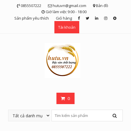
Skip
0855507222
hutuvn@gmail.com
Bản đồ
to
Giờ làm việc 9:00 - 18:00
content
Sản phẩm yêu thích
Giỏ hàng
Tài khoản
0