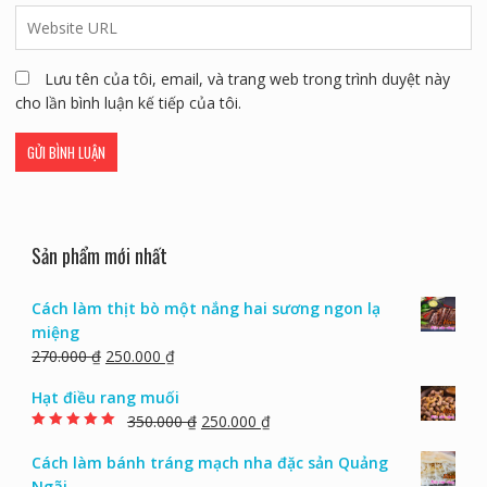
Lưu tên của tôi, email, và trang web trong trình duyệt này
cho lần bình luận kế tiếp của tôi.
Sản phẩm mới nhất
Cách làm thịt bò một nắng hai sương ngon lạ
miệng
270.000
₫
250.000
₫
Hạt điều rang muối
350.000
₫
250.000
₫
Rated
5.00
out of
5
Cách làm bánh tráng mạch nha đặc sản Quảng
Ngãi