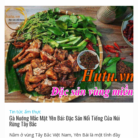
Tin tức ẩm thực
Gà Nướng Mắc Mật Yên Bái: Đặc Sản Nổi Tiếng Của Núi
Rừng Tây Bắc
Nằm ở vùng Tây Bắc Việt Nam, Yên Bái là một tỉnh đầy