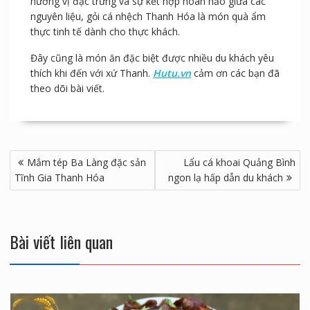
hương vị đặc trưng và sự kết hợp hoàn hảo giữa các
nguyên liệu, gỏi cá nhệch Thanh Hóa là món quà ẩm
thực tinh tế dành cho thực khách.
Đây cũng là món ăn đặc biệt được nhiều du khách yêu
thích khi đến với xứ Thanh.
Hutu.vn
cảm ơn các bạn đã
theo dõi bài viết.
Điều
Mắm tép Ba Làng đặc sản
Lẩu cá khoai Quảng Bình
hướng
Tĩnh Gia Thanh Hóa
ngon lạ hấp dẫn du khách
bài
viết
Bài viết liên quan