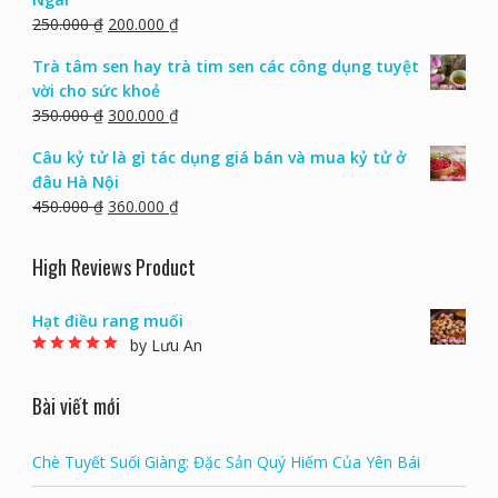
250.000
₫
200.000
₫
Trà tâm sen hay trà tim sen các công dụng tuyệt
vời cho sức khoẻ
350.000
₫
300.000
₫
Câu kỷ tử là gì tác dụng giá bán và mua kỷ tử ở
đâu Hà Nội
450.000
₫
360.000
₫
High Reviews Product
Hạt điều rang muối
by Lưu An
Rated
5
out of 5
Bài viết mới
Chè Tuyết Suối Giàng: Đặc Sản Quý Hiếm Của Yên Bái