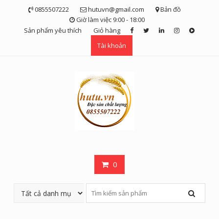
Skip
0855507222
hutuvn@gmail.com
Bản đồ
to
Giờ làm việc 9:00 - 18:00
content
Sản phẩm yêu thích
Giỏ hàng
Tài khoản
0