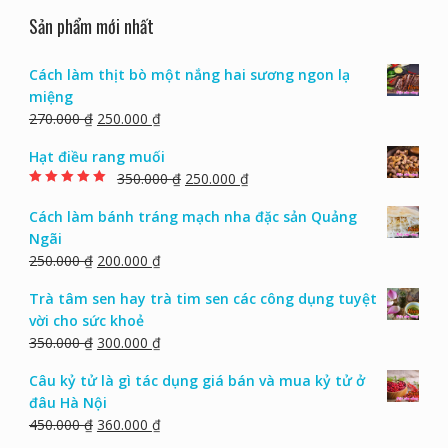
Sản phẩm mới nhất
Cách làm thịt bò một nắng hai sương ngon lạ
miệng
270.000
₫
250.000
₫
Hạt điều rang muối
350.000
₫
250.000
₫
Rated
5.00
out of
5
Cách làm bánh tráng mạch nha đặc sản Quảng
Ngãi
250.000
₫
200.000
₫
Trà tâm sen hay trà tim sen các công dụng tuyệt
vời cho sức khoẻ
350.000
₫
300.000
₫
Câu kỷ tử là gì tác dụng giá bán và mua kỷ tử ở
đâu Hà Nội
450.000
₫
360.000
₫