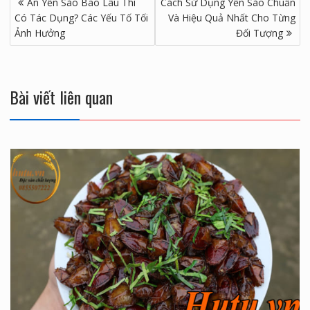
Ăn Yến Sào Bao Lâu Thì
Cách Sử Dụng Yến Sào Chuẩn
hướng
Có Tác Dụng? Các Yếu Tố Tối
Và Hiệu Quả Nhất Cho Từng
bài
Ảnh Hưởng
Đối Tượng
viết
Bài viết liên quan