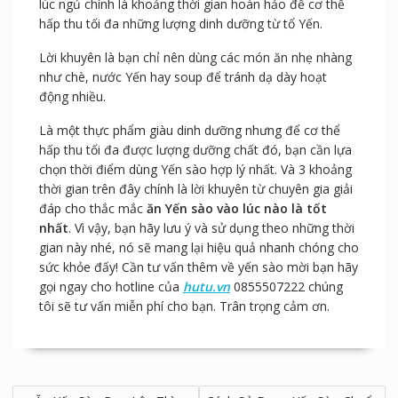
lúc ngủ chính là khoảng thời gian hoàn hảo để cơ thể
hấp thu tối đa những lượng dinh dưỡng từ tổ Yến.
Lời khuyên là bạn chỉ nên dùng các món ăn nhẹ nhàng
như chè, nước Yến hay soup để tránh dạ dày hoạt
động nhiều.
Là một thực phẩm giàu dinh dưỡng nhưng để cơ thể
hấp thu tối đa được lượng dưỡng chất đó, bạn cần lựa
chọn thời điểm dùng Yến sào hợp lý nhất. Và 3 khoảng
thời gian trên đây chính là lời khuyên từ chuyên gia giải
đáp cho thắc mắc
ăn Yến sào vào lúc nào là tốt
nhất
. Vì vậy, bạn hãy lưu ý và sử dụng theo những thời
gian này nhé, nó sẽ mang lại hiệu quả nhanh chóng cho
sức khỏe đấy! Cần tư vấn thêm về yến sào mời bạn hãy
gọi ngay cho hotline của
hutu.vn
0855507222 chúng
tôi sẽ tư vấn miễn phí cho bạn. Trân trọng cảm ơn.
Điều