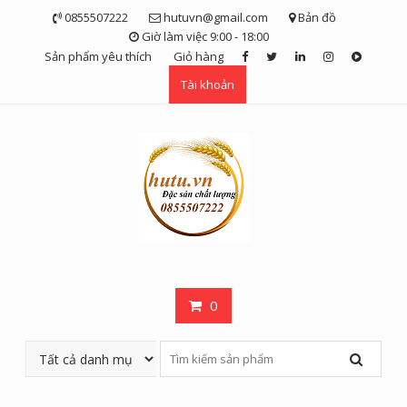
Skip
0855507222
hutuvn@gmail.com
Bản đồ
to
Giờ làm việc 9:00 - 18:00
content
Sản phẩm yêu thích
Giỏ hàng
Tài khoản
0