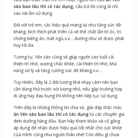
sào bao lâu thì có tác dụng
, câu trả lời cũng là chỉ
sau vài lần sử dụng.
Đối với trẻ em, các hiệu quả mang lại như tăng sức đề
kháng, kích thích phát triển cả về thể chất lẫn trí óc, trị
chứng biếng ăn, mất ngủ,v.v… dường như sẽ được phát
huy tối đa.
Tương tự, Yến sào cũng sẽ giúp người cao tuổi cải
thiện trí nhớ, xương chắc khỏe, cải thiện trí nhớ, khả
năng xử lý và tăng cường sức đề kháng,v.v…
Tuy nhiên, đây là 2 đối tượng khá nhạy cảm nên bạn
cần dùng thử trước với lượng nhỏ, nếu gặp trường hợp
dị ứng hay đau bụng thì không nên tiếp tục sử dụng.
Trên đây là những thông tin chia sẻ, giải đáp thắc mắc
ăn Yến sào bao lâu thì có tác dụng
từ các chuyên gia
dinh dưỡng hàng đầu. Bạn hãy tham khảo và cố gắng
áp dụng để nhận được hiệu quả tốt nhất cho sức khỏe
của mình cũng như người thân nhé! Còn điều gì chưa