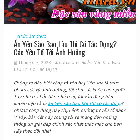
Tin tức ẩm thực
Ăn Yến Sào Bao Lâu Thì Có Tác Dụng?
Các Yếu Tố Tối Ảnh Hưởng
Tháng 6 7, 2023
dohaituan
Ăn Yến Sào Bao
Lâu Thì Có Tác Dụng
Chúng ta đều biết rằng tổ Yến hay Yến sào là thực
phẩm cực kỳ dinh dưỡng, tốt cho sức khỏe con người.
Tuy nhiên, chắc hẳn nhiều người vẫn đang băn
khoăn liệu rằng
ăn Yến sào bao lâu thì có tác dụng
?
những công dụng này chịu ảnh hưởng từ yếu tố nào?
Vì vậy, bài viết này chúng tôi sẽ mang đến những
thông tin giải đáp chính xác nhất thắc mắc cho bạn.
Hãy theo dõi nhé!