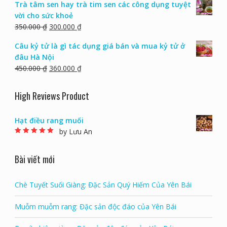
Trà tâm sen hay trà tim sen các công dụng tuyệt
vời cho sức khoẻ
350.000
₫
300.000
₫
Câu kỷ tử là gì tác dụng giá bán và mua kỷ tử ở
đâu Hà Nội
450.000
₫
360.000
₫
High Reviews Product
Hạt điều rang muối
by Lưu An
Rated
5
out of 5
Bài viết mới
Chè Tuyết Suối Giàng: Đặc Sản Quý Hiếm Của Yên Bái
Muỗm muỗm rang: Đặc sản độc đáo của Yên Bái