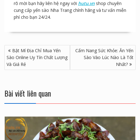
rõ mời bạn hãy liên hệ ngay với
hutu.vn
shop chuyên
cung cấp yến sào Nha Trang chính hãng và tư vấn miễn
phí cho bạn 24/24.
Điều
Bật Mí Địa Chỉ Mua Yến
Cẩm Nang Sức Khỏe: Ăn Yến
hướng
Sào Online Uy Tín Chất Lượng
Sào Vào Lúc Nào Là Tốt
bài
Và Giá Rẻ
Nhất?
viết
Bài viết liên quan