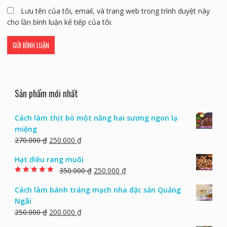
Lưu tên của tôi, email, và trang web trong trình duyệt này
cho lần bình luận kế tiếp của tôi.
Sản phẩm mới nhất
Cách làm thịt bò một nắng hai sương ngon lạ
miệng
270.000
₫
250.000
₫
Hạt điều rang muối
350.000
₫
250.000
₫
Rated
5.00
out of
5
Cách làm bánh tráng mạch nha đặc sản Quảng
Ngãi
250.000
₫
200.000
₫