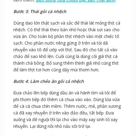
Bước 3: Thái gỏi cá nhệch
Dùng dao lớn thật sạch và sắc để thái lát mỏng thịt cá
nhệch. Có thể thái theo bản nhỏ hoặc thái sợi sao cho
vừa ăn. Cho toàn bộ phần thịt nhệch vào một chiếc tô
sạch. Cho phần nước riêng gừng ở trên và tỏi dã
nhuyễn vào tô để ướp với thịt. Sau đó cho tất cả vào
chảo để sao khô lên. Cuối cùng là dùng cối giã thịt cá
thành chà bông. Bổ sung thêm thính giã nhỏ cùng thịt
để làm thịt tơi hơn cũng dậy mùi thơm hơn.
Bước 4: Làm chẻo ăn gỏi cá nhệch
Đưa chảo lên bếp dùng dầu ăn và hành tím và tỏi để
phi thơm tiếp đó thêm cà chua vào xào. Dùng lửa vừa
để cà cà chua chín mềm. Thêm nước, mẻ, phần xương
cá đã xay nhuyễn ở trên vào đảo đều, tắt bếp. Đưa
xuống và để nguội thì lại cho vào máy xay sinh tố xay
nhuyễn. Lại dùng nồi nhỏ nấu sôi trở lại.