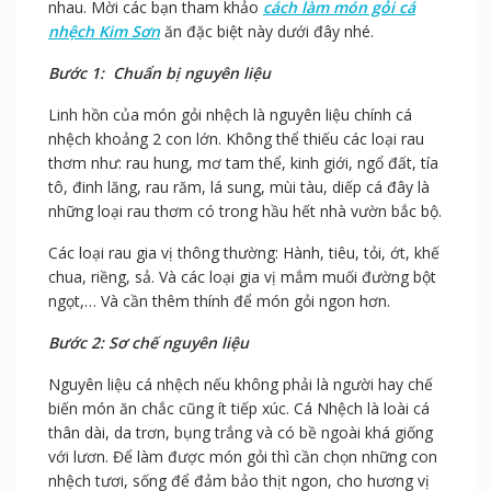
nhau. Mời các bạn tham khảo
cách làm món gỏi cá
nhệch Kim Sơn
ăn đặc biệt này dưới đây nhé.
Bước 1: Chuẩn bị nguyên liệu
Linh hồn của món gỏi nhệch là nguyên liệu chính cá
nhệch khoảng 2 con lớn. Không thể thiếu các loại rau
thơm như: rau hung, mơ tam thể, kinh giới, ngổ đất, tía
tô, đinh lăng, rau răm, lá sung, mùi tàu, diếp cá đây là
những loại rau thơm có trong hầu hết nhà vườn bắc bộ.
Các loại rau gia vị thông thường: Hành, tiêu, tỏi, ớt, khế
chua, riềng, sả. Và các loại gia vị mắm muối đường bột
ngọt,… Và cần thêm thính để món gỏi ngon hơn.
Bước 2: Sơ chế nguyên liệu
Nguyên liệu cá nhệch nếu không phải là người hay chế
biến món ăn chắc cũng ít tiếp xúc. Cá Nhệch là loài cá
thân dài, da trơn, bụng trắng và có bề ngoài khá giống
với lươn. Để làm được món gỏi thì cần chọn những con
nhệch tươi, sống để đảm bảo thịt ngon, cho hương vị