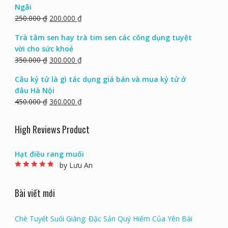
Ngãi
250.000
₫
200.000
₫
Trà tâm sen hay trà tim sen các công dụng tuyệt
vời cho sức khoẻ
350.000
₫
300.000
₫
Câu kỷ tử là gì tác dụng giá bán và mua kỷ tử ở
đâu Hà Nội
450.000
₫
360.000
₫
High Reviews Product
Hạt điều rang muối
by Lưu An
Rated
5
out of 5
Bài viết mới
Chè Tuyết Suối Giàng: Đặc Sản Quý Hiếm Của Yên Bái