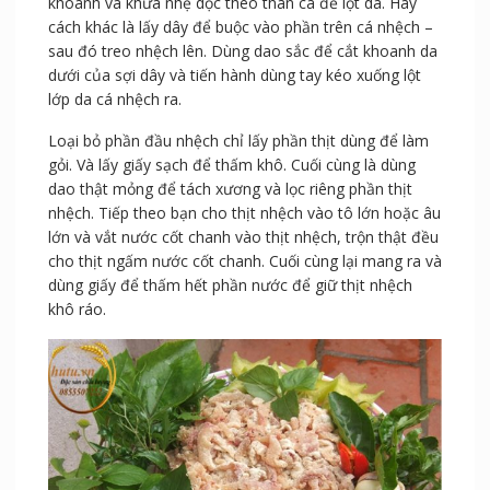
khoanh và khứa nhẹ dọc theo thân cá để lột da. Hay
cách khác là lấy dây để buộc vào phần trên cá nhệch –
sau đó treo nhệch lên. Dùng dao sắc để cắt khoanh da
dưới của sợi dây và tiến hành dùng tay kéo xuống lột
lớp da cá nhệch ra.
Loại bỏ phần đầu nhệch chỉ lấy phần thịt dùng để làm
gỏi. Và lấy giấy sạch để thấm khô. Cuối cùng là dùng
dao thật mỏng để tách xương và lọc riêng phần thịt
nhệch. Tiếp theo bạn cho thịt nhệch vào tô lớn hoặc âu
lớn và vắt nước cốt chanh vào thịt nhệch, trộn thật đều
cho thịt ngấm nước cốt chanh. Cuối cùng lại mang ra và
dùng giấy để thấm hết phần nước để giữ thịt nhệch
khô ráo.