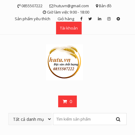
Skip
0855507222
hutuvn@gmail.com
Bản đồ
to
Giờ làm việc 9:00 - 18:00
content
Sản phẩm yêu thích
Giỏ hàng
Tài khoản
0