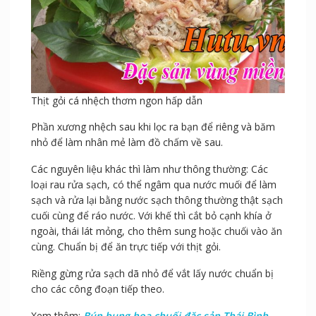
Thịt gỏi cá nhệch thơm ngon hấp dẫn
Phần xương nhệch sau khi lọc ra bạn để riêng và băm
nhỏ để làm nhân mẻ làm đồ chấm về sau.
Các nguyên liệu khác thì làm như thông thường: Các
loại rau rửa sạch, có thể ngâm qua nước muối để làm
sạch và rửa lại bằng nước sạch thông thường thật sạch
cuối cùng để ráo nước. Với khế thì cắt bỏ cạnh khía ở
ngoài, thái lát mỏng, cho thêm sung hoặc chuối vào ăn
cùng. Chuẩn bị để ăn trực tiếp với thịt gỏi.
Riềng gừng rửa sạch dã nhỏ để vắt lấy nước chuẩn bị
cho các công đoạn tiếp theo.
Xem thêm:
Bún bung hoa chuối đặc sản Thái Bình