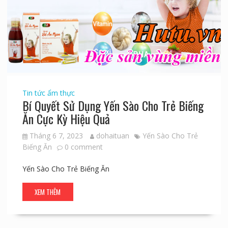
Tin tức ẩm thực
Bí Quyết Sử Dụng Yến Sào Cho Trẻ Biếng
Ăn Cực Kỳ Hiệu Quả
Tháng 6 7, 2023
dohaituan
Yến Sào Cho Trẻ
Biếng Ăn
0 comment
Yến Sào Cho Trẻ Biếng Ăn
XEM THÊM