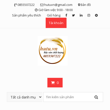
Skip
0855507222
hutuvn@gmail.com
Bản đồ
to
Giờ làm việc 9:00 - 18:00
content
Sản phẩm yêu thích
Giỏ hàng
Tài khoản
0