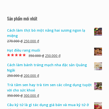
Sản phẩm mới nhất
Cách làm thịt bò một nắng hai sương ngon lạ
miệng
270.000
₫
250.000
₫
Hạt điều rang muối
350.000
₫
250.000
₫
Rated
5.00
out of
5
Cách làm bánh tráng mạch nha đặc sản Quảng
Ngãi
250.000
₫
200.000
₫
Trà tâm sen hay trà tim sen các công dụng tuyệt
vời cho sức khoẻ
350.000
₫
300.000
₫
Câu kỷ tử là gì tác dụng giá bán và mua kỷ tử ở