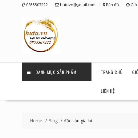
Skip
0855507222
hutuvn@gmail.com
Bản đồ
Giờ 
to
content
DANH MỤC SẢN PHẨM
TRANG CHỦ
GI
LIÊN HỆ
Home
Blog
đặc sản gia lai