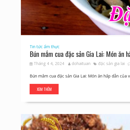
Tin tức ẩm thực
Bún mắm cua đặc sản Gia Lai: Món ăn h
Tháng 4 4, 2024
dohaituan
đặc sản gia lai
Bún mắm cua đặc sản Gia Lai: Món ăn hấp dẫn của 
XEM THÊM