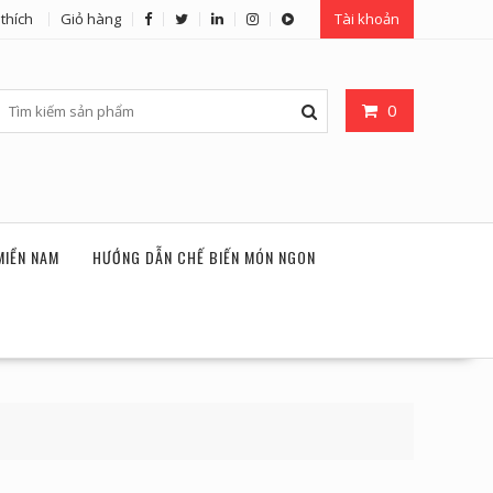
thích
Giỏ hàng
Tài khoản
0
MIỀN NAM
HƯỚNG DẪN CHẾ BIẾN MÓN NGON