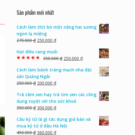
Sản phẩm mới nhất
Cách làm thịt bò một nắng hai sương
ngon lạ miệng
270.000
₫
250.000
₫
Hạt điều rang muối
350.000
₫
250.000
₫
Rated
5.00
out of
5
Cách làm bánh tráng mạch nha đặc
sản Quảng Ngãi
250.000
₫
200.000
₫
Trà tâm sen hay trà tim sen các công
dụng tuyệt vời cho sức khoẻ
350.000
₫
300.000
₫
Câu kỷ tử là gì tác dụng giá bán và
mua kỷ tử ở đâu Hà Nội
450.000
₫
360.000
₫