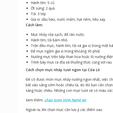
Hành tím: 5 củ
Ớt sừng: 2 quả
Tỏi: 3 tép
Gia vị: dầu hào, nước mắm, hạt nêm, tiêu xay
Cách làm:
Mực nhảy rửa sạch, để ráo nước.
Hành tím, tỏi băm nhỏ.
Trộn đều mực, hành tím, tỏi và gia vị trong một bá
Để mực ngấm gia vị trong khoảng 30 phút.
Nướng mực trên bếp than hoa hoặc lò nướng điện 
Trình bày mực ra đĩa và thưởng thức cùng với rau
Cách chọn mực nhảy tươi ngon tại Cửa Lò
Để có được món mực nhảy nướng ngon nhất, việc chọ
bắt vào sáng sớm hoặc chiều tà, do đó bạn cần chọ
sáng hoặc chiều. Những con mực tươi sẽ có màu sắc 
Xem thêm:
cháo lươn Vinh Nghệ An
Ngoài ra, khi chọn mực cần lưu ý các điểm sau: