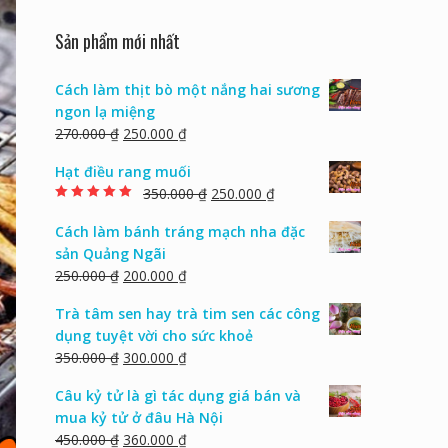
Sản phẩm mới nhất
Cách làm thịt bò một nắng hai sương
ngon lạ miệng
270.000
₫
250.000
₫
Hạt điều rang muối
350.000
₫
250.000
₫
Rated
5.00
out of
5
Cách làm bánh tráng mạch nha đặc
sản Quảng Ngãi
250.000
₫
200.000
₫
Trà tâm sen hay trà tim sen các công
dụng tuyệt vời cho sức khoẻ
350.000
₫
300.000
₫
Câu kỷ tử là gì tác dụng giá bán và
mua kỷ tử ở đâu Hà Nội
450.000
₫
360.000
₫