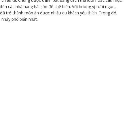
hiều tà. Chúng được đánh bắt bằng cách thả lưới hoặc câu mực.
n các nhà hàng hải sản để chế biến. Với hương vị tươi ngon,
ã trở thành món ăn được nhiều du khách yêu thích. Trong đó,
nhảy phổ biến nhất.