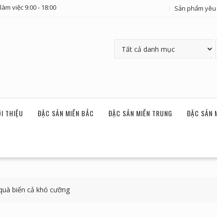
làm việc 9:00 - 18:00
Sản phẩm yêu 
ỚI THIỆU
ĐẶC SẢN MIỀN BẮC
ĐẶC SẢN MIỀN TRUNG
ĐẶC SẢN 
uà biển cả khó cưỡng