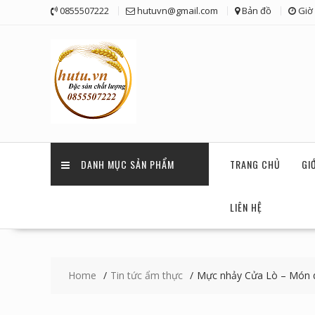
Skip
0855507222
hutuvn@gmail.com
Bản đồ
Giờ 
to
content
DANH MỤC SẢN PHẨM
TRANG CHỦ
GI
LIÊN HỆ
Home
Tin tức ẩm thực
Mực nhảy Cửa Lò – Món q