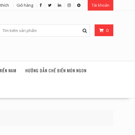
thích
Giỏ hàng
Tài khoản
0
MIỀN NAM
HƯỚNG DẪN CHẾ BIẾN MÓN NGON