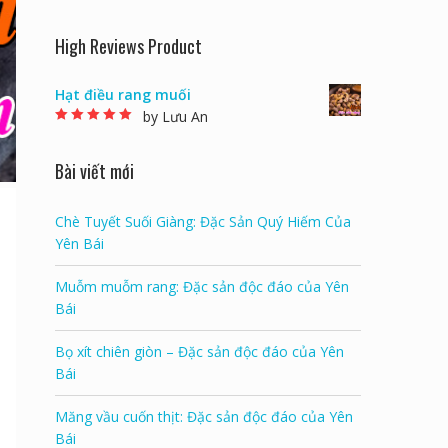
High Reviews Product
Hạt điều rang muối
by Lưu An
Rated
5
out of 5
Bài viết mới
Chè Tuyết Suối Giàng: Đặc Sản Quý Hiếm Của
Yên Bái
Muỗm muỗm rang: Đặc sản độc đáo của Yên
Bái
Bọ xít chiên giòn – Đặc sản độc đáo của Yên
Bái
Măng vầu cuốn thịt: Đặc sản độc đáo của Yên
Bái