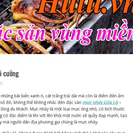
ó cưỡng
An
những bãi biển xanh rì, cát trắng trải dài mà còn là điểm đến ẩm
g số đó, không thể không nhắc đến đặc sản
mực nhảy Cửa Lò
–
lòng du khách. Mực nhảy là một loại mực ống nhỏ, có kích thước
g có đặc điểm là khi vớt lên khỏi mặt nước sẽ quẫy đạp mạnh, tạo
vậy mà người dân địa phương gọi chúng là mực nhảy.