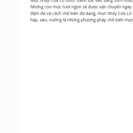
Mực nhảy Cửa Lò được đánh bắt vào sáng sớm hoặc c
Những con mực tươi ngon sẽ được vận chuyển ngay đế
đậm đà và cách chế biến đa dạng, mực nhảy Cửa Lò đ
hấp, xào, nướng là những phương pháp chế biến mực 