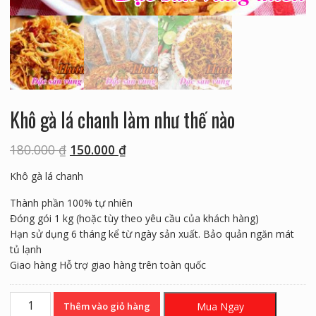
Khô gà lá chanh làm như thế nào
180.000
₫
150.000
₫
Khô gà lá chanh
Thành phần 100% tự nhiên
Đóng gói 1 kg (hoặc tùy theo yêu cầu của khách hàng)
Hạn sử dụng 6 tháng kể từ ngày sản xuất. Bảo quản ngăn mát
tủ lạnh
Giao hàng Hỗ trợ giao hàng trên toàn quốc
Khô
Mua Ngay
Thêm vào giỏ hàng
gà