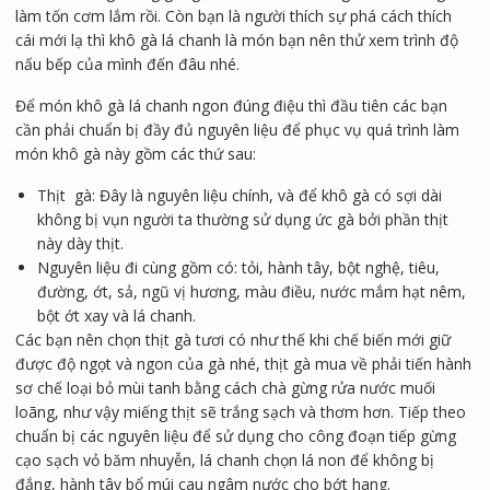
làm tốn cơm lắm rồi. Còn bạn là người thích sự phá cách thích
cái mới lạ thì khô gà lá chanh là món bạn nên thử xem trình độ
nấu bếp của mình đến đâu nhé.
Để món khô gà lá chanh ngon đúng điệu thì đầu tiên các bạn
cần phải chuẩn bị đầy đủ nguyên liệu để phục vụ quá trình làm
món khô gà này gồm các thứ sau:
Thịt gà: Đây là nguyên liệu chính, và để khô gà có sợi dài
không bị vụn người ta thường sử dụng ức gà bởi phần thịt
này dày thịt.
Nguyên liệu đi cùng gồm có: tỏi, hành tây, bột nghệ, tiêu,
đường, ớt, sả, ngũ vị hương, màu điều, nước mắm hạt nêm,
bột ớt xay và lá chanh.
Các bạn nên chọn thịt gà tươi có như thế khi chế biến mới giữ
được độ ngọt và ngon của gà nhé, thịt gà mua về phải tiến hành
sơ chế loại bỏ mùi tanh bằng cách chà gừng rửa nước muối
loãng, như vậy miếng thịt sẽ trắng sạch và thơm hơn. Tiếp theo
chuẩn bị các nguyên liệu để sử dụng cho công đoạn tiếp gừng
cạo sạch vỏ băm nhuyễn, lá chanh chọn lá non để không bị
đắng, hành tây bổ múi cau ngâm nước cho bớt hang.