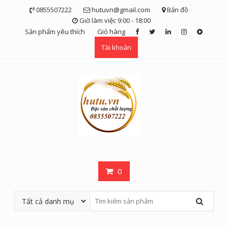
Skip
0855507222
hutuvn@gmail.com
Bản đồ
to
Giờ làm việc 9:00 - 18:00
content
Sản phẩm yêu thích
Giỏ hàng
Tài khoản
0