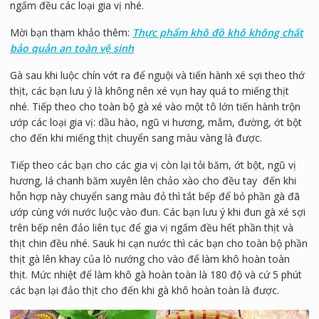
ngấm đều các loại gia vị nhé.
Mời bạn tham khảo thêm:
Thực phẩm khô đồ khô không chất
bảo quản an toàn vệ sinh
Gà sau khi luộc chín vớt ra để nguội và tiến hành xé sợi theo thớ
thịt, các bạn lưu ý là không nên xé vụn hay quá to miếng thịt
nhé. Tiếp theo cho toàn bộ gà xé vào một tô lớn tiến hành trộn
ướp các loại gia vị: dầu hào, ngũ vi hương, mắm, đường, ớt bột
cho đến khi miếng thịt chuyển sang màu vàng là được.
Tiếp theo các bạn cho các gia vị còn lại tỏi băm, ớt bột, ngũ vị
hương, lá chanh băm xuyên lên chảo xào cho đều tay đến khi
hỗn hợp này chuyển sang màu đỏ thì tắt bếp để bỏ phần gà đã
ướp cùng với nước luộc vào đun. Các bạn lưu ý khi đun gà xé sợi
trên bếp nên đảo liên tục để gia vị ngấm đều hết phần thịt và
thịt chin đều nhé. Sauk hi cạn nước thì các bạn cho toàn bộ phần
thịt gà lên khay của lò nướng cho vào để làm khô hoàn toàn
thịt. Mức nhiệt để làm khô gà hoàn toàn là 180 độ và cứ 5 phút
các bạn lại đảo thịt cho đến khi gà khô hoàn toàn là được.