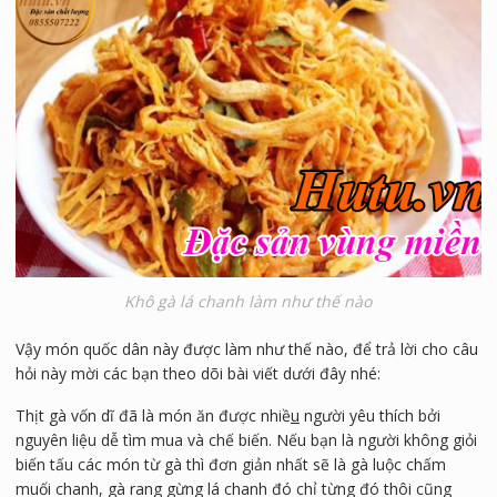
Khô gà lá chanh làm như thế nào
Vậy món quốc dân này được làm như thế nào, để trả lời cho câu
hỏi này mời các bạn theo dõi bài viết dưới đây nhé:
Thịt gà vốn dĩ đã là món ăn được nhiề
u
người yêu thích bởi
nguyên liệu dễ tìm mua và chế biến. Nếu bạn là người không giỏi
biến tấu các món từ gà thì đơn giản nhất sẽ là gà luộc chấm
muối chanh, gà rang gừng lá chanh đó chỉ từng đó thôi cũng