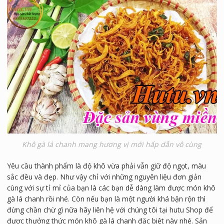
Khô gà lá chanh mang hương vị mới hấp dẫn vô cùng
Yêu cầu thành phẩm là độ khô vừa phải vẫn giữ độ ngọt, màu
sắc đều và đẹp. Như vậy chỉ với những nguyên liệu đơn giản
cùng với sự tỉ mỉ của bạn là các bạn dễ dàng làm được món khô
gà lá chanh rồi nhé. Còn nếu bạn là một người khá bận rộn thì
đừng chần chừ gì nữa hãy liên hệ với chúng tôi tại hutu Shop để
được thưởng thức món khô gà lá chanh đặc biệt này nhé. Sản