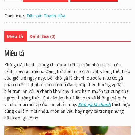
lá
chanh
Danh mục:
Đặc sản Thanh Hóa
làm
như
thế
Miêu tả
Đánh Giá (0)
nào
quantity
Miêu tả
Khô gà lá chanh không chỉ được biết là món nhậu lai rai của
cánh mày râu mà nó đang trở thành món ăn vặt không thể thiếu
của giới trẻ ngày nay. Bởi khô gà lá chanh được làm từ ức gà
phần nhiều thịt nhất chứa nhiều đạm, ướp theo hương vị đặc
biệt trộn lẫn với lá chanh khơi dậy được ham muốn tột cùng của
người thưởng thức. Chỉ cần ăn thử 1 lần bạn sẽ không thể quên
và nhớ mãi mùi vị của sản phẩm này.
Khô gà lá chanh
thích hợp
dùng để làm mồi nhậu, món ăn vặt, hay ngay cả trong những
bữa cơm gia đình.