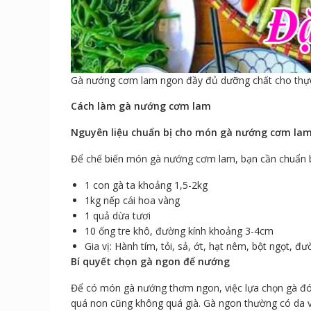
Gà nướng cơm lam ngon đầy đủ dưỡng chất cho thự
Cách làm gà nướng cơm lam
Nguyên liệu chuẩn bị cho món gà nướng cơm la
Để chế biến món gà nướng cơm lam, bạn cần chuẩn b
1 con gà ta khoảng 1,5-2kg
1kg nếp cái hoa vàng
1 quả dừa tươi
10 ống tre khô, đường kính khoảng 3-4cm
Gia vị: Hành tím, tỏi, sả, ớt, hạt nêm, bột ngọt, 
Bí quyết chọn gà ngon để nướng
Để có món gà nướng thơm ngon, việc lựa chọn gà đóng
quá non cũng không quá già. Gà ngon thường có da và