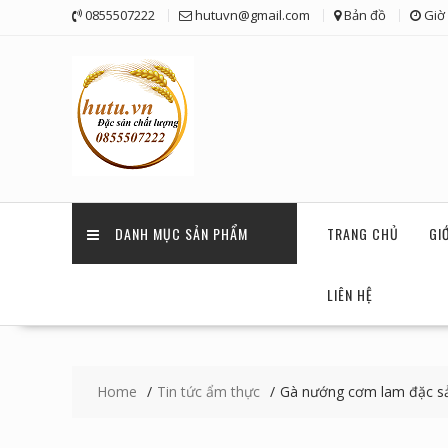
Skip
0855507222
hutuvn@gmail.com
Bản đồ
Giờ 
to
content
DANH MỤC SẢN PHẨM
TRANG CHỦ
GI
LIÊN HỆ
Home
Tin tức ẩm thực
Gà nướng cơm lam đặc s