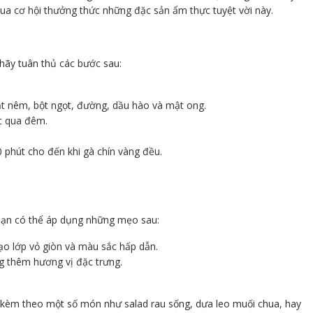
ua cơ hội thưởng thức những đặc sản ẩm thực tuyệt vời này.
ãy tuân thủ các bước sau:
hạt nêm, bột ngọt, đường, dầu hào và mật ong.
ặc qua đêm.
 phút cho đến khi gà chín vàng đều.
ạn có thể áp dụng những mẹo sau:
ạo lớp vỏ giòn và màu sắc hấp dẫn.
g thêm hương vị đặc trưng.
kèm theo một số món như salad rau sống, dưa leo muối chua, hay