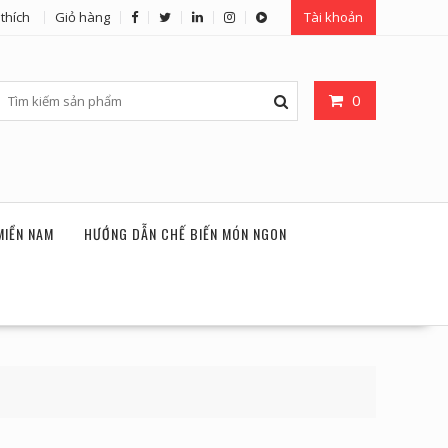
thích
Giỏ hàng
Tài khoản
0
MIỀN NAM
HƯỚNG DẪN CHẾ BIẾN MÓN NGON