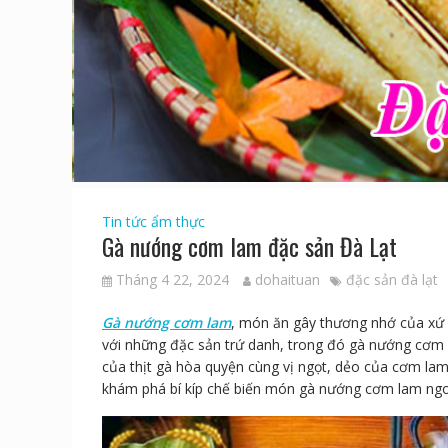
Tin tức ẩm thực
Gà nướng cơm lam đặc sản Đà Lạt
Tháng 4 22, 2024
dohaituan
đặc sản đà lạt
Gà nướng cơm lam
, món ăn gây thương nhớ của xứ 
với những đặc sản trứ danh, trong đó gà nướng cơm
của thịt gà hòa quyện cùng vị ngọt, dẻo của cơm lam
khám phá bí kíp chế biến món gà nướng cơm lam ngon