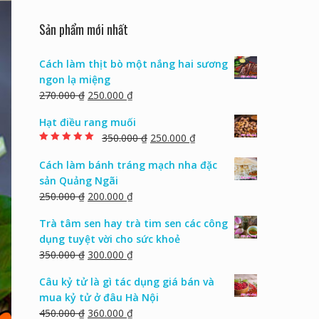
Sản phẩm mới nhất
Cách làm thịt bò một nắng hai sương
ngon lạ miệng
270.000
₫
250.000
₫
Hạt điều rang muối
350.000
₫
250.000
₫
Rated
5.00
out of
5
Cách làm bánh tráng mạch nha đặc
sản Quảng Ngãi
250.000
₫
200.000
₫
Trà tâm sen hay trà tim sen các công
dụng tuyệt vời cho sức khoẻ
350.000
₫
300.000
₫
Câu kỷ tử là gì tác dụng giá bán và
mua kỷ tử ở đâu Hà Nội
450.000
₫
360.000
₫