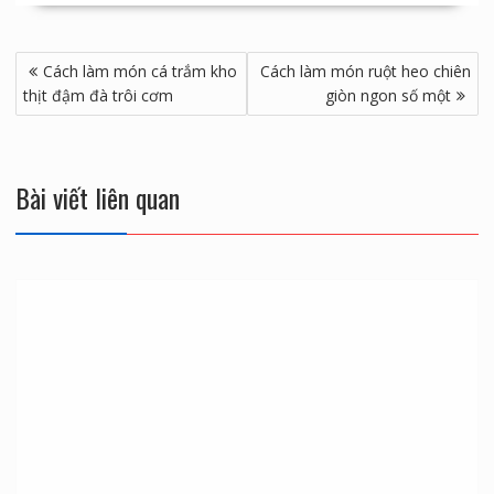
người xum vầy về nhà ăn chung với nhau thì càng thêm
ý nghĩa. Chúc bạn thành công, cảm ơn bạn đã theo dõi
bài viết.
Điều
Cách làm món cá trắm kho
Cách làm món ruột heo chiên
hướng
thịt đậm đà trôi cơm
giòn ngon số một
bài
viết
Bài viết liên quan