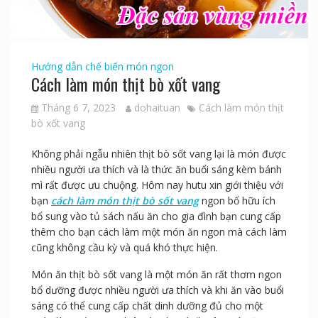
Hướng dẫn chế biến món ngon
Cách làm món thịt bò xốt vang
Tháng 6 7, 2023
dohaituan
Cách làm món thịt
bò xốt vang
Không phải ngẫu nhiên thịt bò sốt vang lại là món được
nhiều người ưa thích và là thức ăn buổi sáng kèm bánh
mì rất được ưu chuộng. Hôm nay hutu xin giới thiệu với
bạn
cách làm món thịt bò sốt vang
ngon bổ hữu ích
bổ sung vào tủ sách nấu ăn cho gia đình bạn cung cấp
thêm cho bạn cách làm một món ăn ngon mà cách làm
cũng không cầu kỳ và quá khó thực hiện.
Món ăn thịt bò sốt vang là một món ăn rất thơm ngon
bổ dưỡng được nhiều người ưa thích và khi ăn vào buổi
sáng có thể cung cấp chất dinh dưỡng đủ cho một