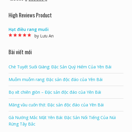
350.000
₫
300.000
₫
Câu kỷ tử là gì tác dụng giá bán và mua kỷ tử ở
đâu Hà Nội
450.000
₫
360.000
₫
High Reviews Product
Hạt điều rang muối
by Lưu An
Rated
5
out of 5
Bài viết mới
Chè Tuyết Suối Giàng: Đặc Sản Quý Hiếm Của Yên Bái
Muỗm muỗm rang: Đặc sản độc đáo của Yên Bái
Bọ xít chiên giòn – Đặc sản độc đáo của Yên Bái
Măng vầu cuốn thịt: Đặc sản độc đáo của Yên Bái