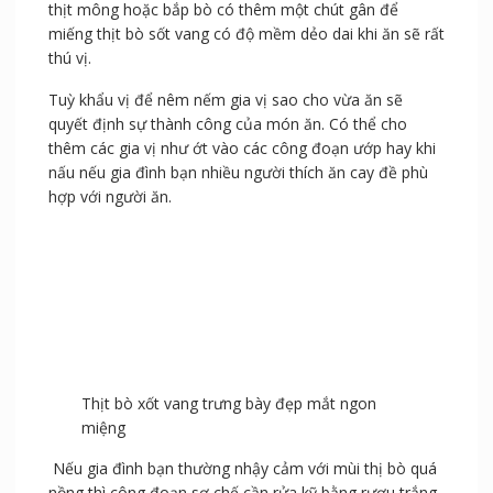
Một số lưu ý khi chế biến món này:
Chú ý số 1 là lựa chọn thịt bò tươi ngon màu tự nhiên
không có mùi lạ, sờ vào bắt tay. Chọn phần thịt lạc vai,
thịt mông hoặc bắp bò có thêm một chút gân để
miếng thịt bò sốt vang có độ mềm dẻo dai khi ăn sẽ rất
thú vị.
Tuỳ khẩu vị để nêm nếm gia vị sao cho vừa ăn sẽ
quyết định sự thành công của món ăn. Có thể cho
thêm các gia vị như ớt vào các công đoạn ướp hay khi
nấu nếu gia đình bạn nhiều người thích ăn cay đề phù
hợp với người ăn.