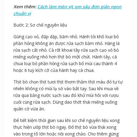
Xem thêm:
Cách làm món vịt om sấu đơn giản ngon
chuẩn vị
Bước 2: Sơ chế nguyên liệu
Gừng cạo vỏ, đập dập, băm nhỏ. Hành tỏi khô loại bỏ
phần hỏng không ăn được rửa sạch băm nhỏ. Hàng lá
rửa sạch cắt nhỏ. Cà rốt khoai tây rửa sạch cạo vỏ bỏ
miếng vuông nhỏ hơn thịt bò một chút. Hành tây, cà
chua loại bỏ phần hỏng rửa sạch bổ múi cau thành 4
hoặc 6 tuỳ kích cỡ của hành hay cà chua.
Thịt bò chọn thịt tươi thịt thơm thắm thịt màu đỏ tự tự
nhiên không có mùi lạ sờ vào bắt tay. Sau khi mua về
rửa qua bằng nước sạch sau đó khử mùi hôi với rượu
cuối cùng rửa sạch. Dùng dao thớt thái miếng vuông
quân cờ vừa ăn.
Để tiết kiệm thời gian sau khi sơ chế nguyên liệu xong
thực hiện ướp thịt bò ngay. Đổ thịt bò vừa thái xong
vào trong tô lớn hoặc nồi xong chảo. Cho thêm gừng