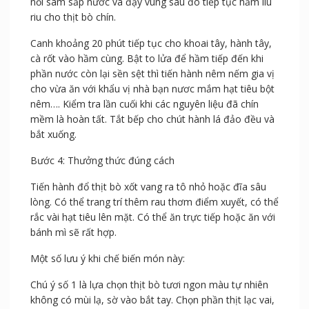
nóng cho cà chua vào để xào trước đảo cho cà chua
chín mềm nêm nếm chút bột canh. Tiếp theo cho thịt
bò vào xào cùng, thực hiện xào nhanh chỉ cần thấm
chút nước sốt cà chua và dầu vào thịt là thêm ngay vào
nồi sâm sấp nước và đậy vung sau đó tiếp tục hầm liu
riu cho thịt bò chín.
Canh khoảng 20 phút tiếp tục cho khoai tây, hành tây,
cà rốt vào hầm cùng. Bật to lửa để hầm tiếp đến khi
phần nước còn lại sền sệt thì tiến hành nêm nếm gia vị
cho vừa ăn với khẩu vị nhà bạn nươc mắm hạt tiêu bột
nêm…. Kiểm tra lần cuối khi các nguyên liệu đã chín
mềm là hoàn tất. Tắt bếp cho chút hành lá đảo đều và
bắt xuống.
Bước 4: Thưởng thức đúng cách
Tiến hành đổ thịt bò xốt vang ra tô nhỏ hoặc đĩa sâu
lòng. Có thể trang trí thêm rau thơm điểm xuyết, có thể
rắc vài hạt tiêu lên mặt. Có thể ăn trực tiếp hoặc ăn với
bánh mì sẽ rất hợp.