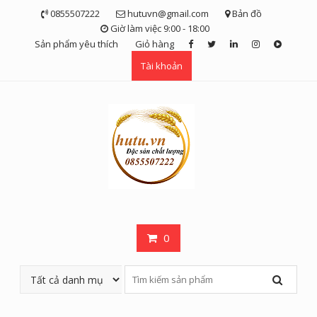
Skip
0855507222
hutuvn@gmail.com
Bản đồ
to
Giờ làm việc 9:00 - 18:00
content
Sản phẩm yêu thích
Giỏ hàng
Tài khoản
0