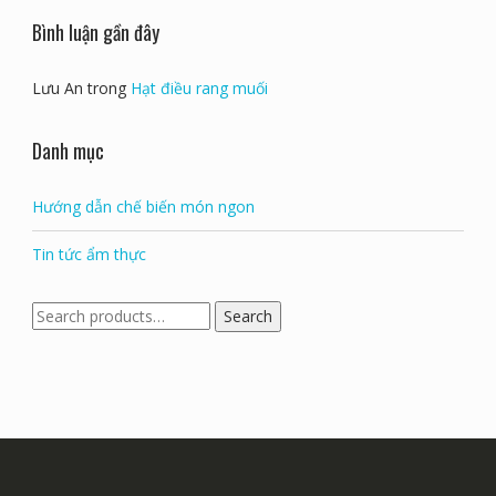
Gà Nướng Mắc Mật Yên Bái: Đặc Sản Nổi Tiếng Của Núi
Rừng Tây Bắc
Bình luận gần đây
Lưu An
trong
Hạt điều rang muối
Danh mục
Hướng dẫn chế biến món ngon
Tin tức ẩm thực
Search
Search
for: