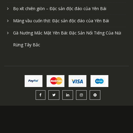
Chè Tuyết Suối Giàng: Đặc Sản Quý Hiếm Của Yên Bái
Muỗm muỗm rang: Đặc sản độc đáo của Yên Bái
Bọ xít chiên giòn – Đặc sản độc đáo của Yên Bái
Măng vầu cuốn thịt: Đặc sản độc đáo của Yên Bái
Gà Nướng Mắc Mật Yên Bái: Đặc Sản Nổi Tiếng Của Núi
Rừng Tây Bắc