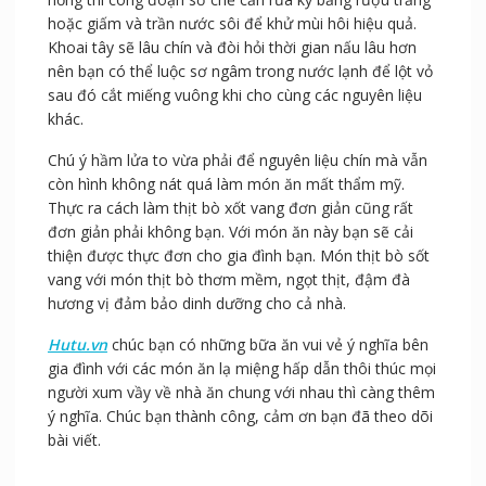
Thịt bò xốt vang trưng bày đẹp mắt ngon
miệng
Nếu gia đình bạn thường nhậy cảm với mùi thị bò quá
nồng thì công đoạn sơ chế cần rửa kỹ bằng rượu trắng
hoặc giấm và trần nước sôi để khử mùi hôi hiệu quả.
Khoai tây sẽ lâu chín và đòi hỏi thời gian nấu lâu hơn
nên bạn có thể luộc sơ ngâm trong nước lạnh để lột vỏ
sau đó cắt miếng vuông khi cho cùng các nguyên liệu
khác.
Chú ý hầm lửa to vừa phải để nguyên liệu chín mà vẫn
còn hình không nát quá làm món ăn mất thẩm mỹ.
Thực ra cách làm thịt bò xốt vang đơn giản cũng rất
đơn giản phải không bạn. Với món ăn này bạn sẽ cải
thiện được thực đơn cho gia đình bạn. Món thịt bò sốt
vang với món thịt bò thơm mềm, ngọt thịt, đậm đà
hương vị đảm bảo dinh dưỡng cho cả nhà.
Hutu.vn
chúc bạn có những bữa ăn vui vẻ ý nghĩa bên
gia đình với các món ăn lạ miệng hấp dẫn thôi thúc mọi