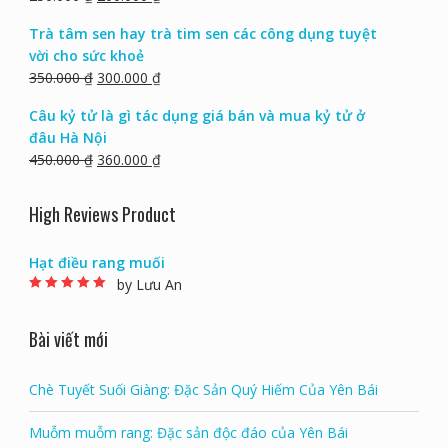
Trà tâm sen hay trà tim sen các công dụng tuyệt
vời cho sức khoẻ
350.000
₫
300.000
₫
Câu kỷ tử là gì tác dụng giá bán và mua kỷ tử ở
đâu Hà Nội
450.000
₫
360.000
₫
High Reviews Product
Hạt điều rang muối
by Lưu An
Rated
5
out of 5
Bài viết mới
Chè Tuyết Suối Giàng: Đặc Sản Quý Hiếm Của Yên Bái
Muỗm muỗm rang: Đặc sản độc đáo của Yên Bái