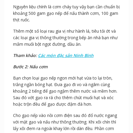
Nguyên liệu chính là cơm cháy tuy vậy bạn cần chuẩn bị
khoảng 500 gam gạo nếp để nấu thành cơm, 100 gam
thịt ruốc.
Thêm một số loại rau gia vị như hành lá, tiêu tỏi ớt và
các loại gia vị thông thường trong bếp ăn nhà bạn như
mắm muối bột ngọt đường, dầu ăn.
Tham khảo:
Các món đặc sản Ninh Bình
Bước 2: Nấu cơm
Bạn chọn loại gạo nếp ngon mới hạt vừa to lại tròn,
trắng ngần bóng hạt. Đưa gạo đi vo và ngâm cùng
khoảng 2 tiếng để gạo ngậm thêm nước và mềm hơn.
Sau đó vớt gạo ra rá cho thêm chút muối hạt và xóc
hoặc trộn đều để gạo được đậm đà hơn.
Cho gạo nếp vào nồi cơm điện sau đó đổ nước ngang
với mặt gạo và nấu như thông thường. Khi xôi chín thì
lấy xôi đem ra ngoài khay lớn rồi dàn đều. Phần cơm