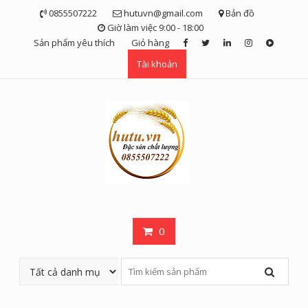
Skip
0855507222
hutuvn@gmail.com
Bản đồ
to
Giờ làm việc 9:00 - 18:00
content
Sản phẩm yêu thích
Giỏ hàng
Tài khoản
0