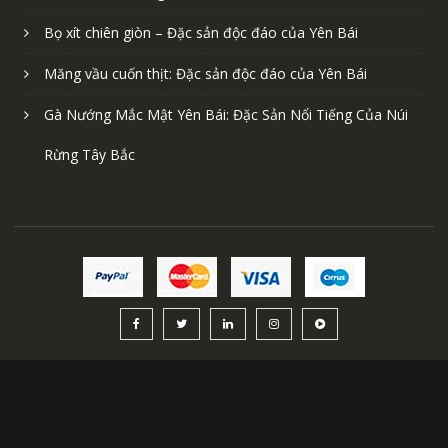
Chè Tuyết Suối Giàng: Đặc Sản Quý Hiếm Của Yên Bái
Muỗm muỗm rang: Đặc sản độc đáo của Yên Bái
Bọ xít chiên giòn – Đặc sản độc đáo của Yên Bái
Măng vầu cuốn thịt: Đặc sản độc đáo của Yên Bái
Gà Nướng Mắc Mật Yên Bái: Đặc Sản Nổi Tiếng Của Núi
Rừng Tây Bắc