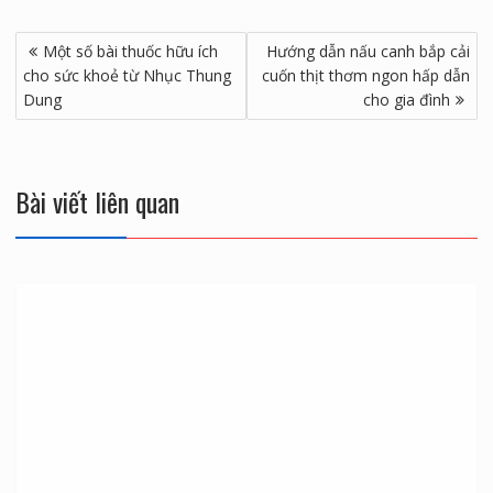
Hutu.vn
chúc bạn thành công và đạt được hạnh phúc
như ý.
Điều
Một số bài thuốc hữu ích
Hướng dẫn nấu canh bắp cải
hướng
cho sức khoẻ từ Nhục Thung
cuốn thịt thơm ngon hấp dẫn
bài
Dung
cho gia đình
viết
Bài viết liên quan