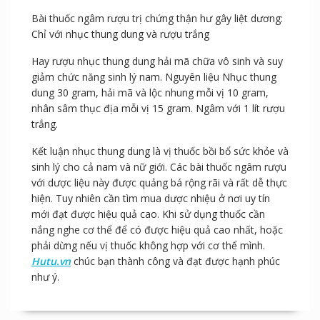
Các bài thuốc ngâm rượu nhục thung dung
giúp chuyện phòng the viên mãn
Bài thuốc ngâm rượu trị chứng thận hư gây liệt dương:
Chỉ với nhục thung dung và rượu trắng
Hay rượu nhục thung dung hải mã chữa vô sinh và suy
giảm chức năng sinh lý nam. Nguyên liệu Nhục thung
dung 30 gram, hải mã và lộc nhung mỗi vị 10 gram,
nhân sâm thục địa mỗi vị 15 gram. Ngâm với 1 lít rượu
trắng.
Kết luận nhục thung dung là vị thuốc bồi bổ sức khỏe và
sinh lý cho cả nam và nữ giới. Các bài thuốc ngâm rượu
với dược liệu này được quảng bá rộng rãi và rất dễ thực
hiện. Tuy nhiên cần tìm mua dược nhiệu ở nơi uy tín
mới đạt được hiệu quả cao. Khi sử dụng thuốc cần
nắng nghe cơ thể để có được hiệu quả cao nhất, hoặc
phải dừng nếu vị thuốc không hợp với cơ thể mình.