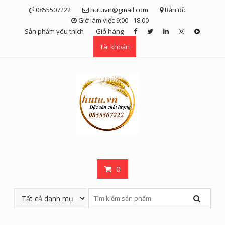
Skip
0855507222
hutuvn@gmail.com
Bản đồ
to
Giờ làm việc 9:00 - 18:00
content
Sản phẩm yêu thích
Giỏ hàng
Tài khoản
0