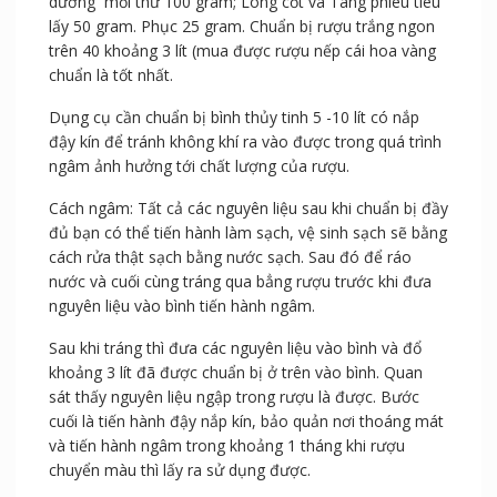
dương mỗi thứ 100 gram; Long cốt và Tang phiêu tiêu
lấy 50 gram. Phục 25 gram. Chuẩn bị rượu trắng ngon
trên 40 khoảng 3 lít (mua được rượu nếp cái hoa vàng
chuẩn là tốt nhất.
Dụng cụ cần chuẩn bị bình thủy tinh 5 -10 lít có nắp
đậy kín để tránh không khí ra vào được trong quá trình
ngâm ảnh hưởng tới chất lượng của rượu.
Cách ngâm: Tất cả các nguyên liệu sau khi chuẩn bị đầy
đủ bạn có thể tiến hành làm sạch, vệ sinh sạch sẽ bằng
cách rửa thật sạch bằng nước sạch. Sau đó để ráo
nước và cuối cùng tráng qua bẳng rượu trước khi đưa
nguyên liệu vào bình tiến hành ngâm.
Sau khi tráng thì đưa các nguyên liệu vào bình và đổ
khoảng 3 lít đã được chuẩn bị ở trên vào bình. Quan
sát thấy nguyên liệu ngập trong rượu là được. Bước
cuối là tiến hành đậy nắp kín, bảo quản nơi thoáng mát
và tiến hành ngâm trong khoảng 1 tháng khi rượu
chuyển màu thì lấy ra sử dụng được.