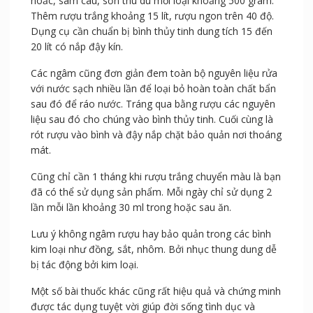
Bài thuốc rượu nhục thung dung bổ thận, chữa xuất
tinh sớm ở nam giới.
Nguyên liệu: Nhục thung dung 1 kg, thêm dâm dương
hoắc, sâm cau, sơn thù du mỗi loại khoảng 500 gram.
Thêm rượu trắng khoảng 15 lít, rượu ngon trên 40 độ.
Dụng cụ cần chuẩn bị bình thủy tinh dung tích 15 đến
20 lít có nắp đậy kín.
Các ngâm cũng đơn giản đem toàn bộ nguyên liệu rửa
với nước sạch nhiều lần để loại bỏ hoàn toàn chất bẩn
sau đó để ráo nước. Tráng qua bằng rượu các nguyên
liệu sau đó cho chúng vào bình thủy tinh. Cuối cùng là
rót rượu vào bình và đậy nắp chặt bảo quản nơi thoáng
mát.
Cũng chỉ cần 1 tháng khi rượu trắng chuyển màu là bạn
đã có thể sử dụng sản phẩm. Mỗi ngày chỉ sử dụng 2
lần mỗi lần khoảng 30 ml trong hoặc sau ăn.
Lưu ý không ngâm rượu hay bảo quản trong các bình
kim loại như đồng, sắt, nhôm. Bởi nhục thung dung dễ