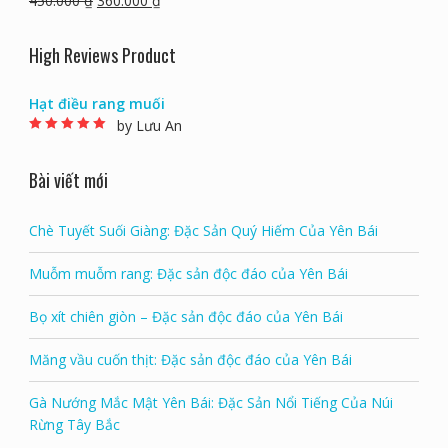
350.000
₫
300.000
₫
Câu kỷ tử là gì tác dụng giá bán và mua kỷ tử ở
đâu Hà Nội
450.000
₫
360.000
₫
High Reviews Product
Hạt điều rang muối
by Lưu An
Rated
5
out of 5
Bài viết mới
Chè Tuyết Suối Giàng: Đặc Sản Quý Hiếm Của Yên Bái
Muỗm muỗm rang: Đặc sản độc đáo của Yên Bái
Bọ xít chiên giòn – Đặc sản độc đáo của Yên Bái