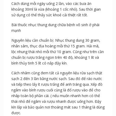
Cách dùng mỗi ngày uống 2 lần, vào các bưa ăn
khoảng 30ml là vừa (khoảng 1 cốc nhỏ). Sau thời gian
sử dụng có thể thấy sức khoẻ cải thiệt rất tốt.
Bài thuốc nhục thung dung chữa bệnh vô sinh ở phái
mạnh
Nguyên liệu cần chuẩn bị: Nhục thung dung 30 gram,
nhân sâm, thục địa hoàng mỗi thứ 15 gram. Hải mã,
lộc nhung thái nhỏ mỗi thứ 10 gram. Cũng như trên cần
chuẩn bị rượu trắng ngon trên 40 độ, khoảng 1 lít và
bình thủy tinh 5 lít có nắp đậy kín.
Cách nhâm cũng đem tất cả nguyên liệu rửa sạch thật
sạch 2 đến 3 lần bằng nước sạch. Sau đó để ráo nước
và tiếp theo lấy ít rượu trắng để anh tráng qua. Xếp đồ
ngâm vào bình rượu cuối cùng là đổ rượu vào để cho
nhâp toàn bộ phần cái. ( nếu muốn nhanh hơn có thể
thái nhỏ để ngâm và rượu nhanh được uống hơn. Đậy
kín lắp và bảo quản nơi thoáng mát sau 1 tháng là dùng
được.