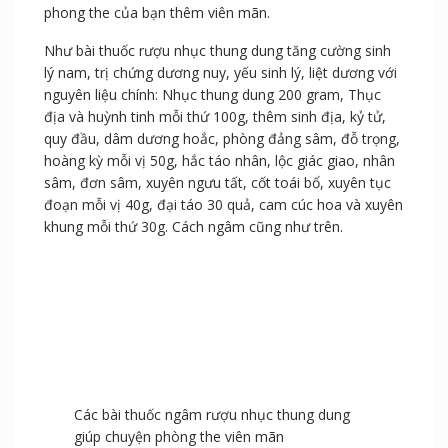
bị tác động bởi kim loại.
Một số bài thuốc khác cũng rất hiệu quả và chứng minh
được tác dụng tuyệt vời giúp đời sống tình dục và
phong the của bạn thêm viên mãn.
Như bài thuốc rượu nhục thung dung tăng cường sinh
lý nam, trị chứng dương nuy, yếu sinh lý, liệt dương với
nguyên liệu chính: Nhục thung dung 200 gram, Thục
địa và huỳnh tinh mỗi thứ 100g, thêm sinh địa, kỷ tử,
quy đầu, dâm dương hoắc, phòng đảng sâm, đỗ trọng,
hoàng kỳ mỗi vị 50g, hắc táo nhân, lộc giác giao, nhân
sâm, đơn sâm, xuyên ngưu tất, cốt toái bổ, xuyên tục
đoạn mỗi vị 40g, đại táo 30 quả, cam cúc hoa và xuyên
khung mỗi thứ 30g. Cách ngâm cũng như trên.