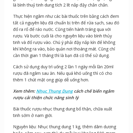
Nguyên liệu cần chuẩn bị: Nhục thung dung, tiên liên tỷ
mỗi loại 50 gram. Các nguyên liệu khác ích mẫu, xuyên
khung, đương quy mỗi loại 30 gram, và xích thược 25
gram. Rượu trắng ngon trên 40 độ 2 lít. Dụng cụ ngâm
là bình thuỷ tinh dung tích 2 lít nắp đậy chắn chắn.
Thực hiện ngâm như các bài thuốc trên bằng cách đem
tất cả nguyên liệu đã chuẩn bị trên để rửa sạch, sau đó
đổ ra rổ để ráo nước. Cũng tiến hành tráng qua với
rượu. Và bước cuối là cho nguyên liệu vào bình thủy
tinh và đổ rượu vào. Chú ý phải đậy nắp kín để không
khí không ra vào, bảo quản nơi thoáng mát. Cũng chỉ
cần thời gian 1 tháng thì là bạn đã có thể sử dụng.
Cách sử dụng duy trì uống 2 lần 1 ngày mỗi lần 20ml
rượu đã ngâm sau ăn. Nếu quá khó uống thì có cho
thêm 1 chút mật ong giúp dễ uống hơn.
Xem thêm:
Nhục Thung Dung
cách chế biến ngâm
rượu cải thiện chức năng sinh lý