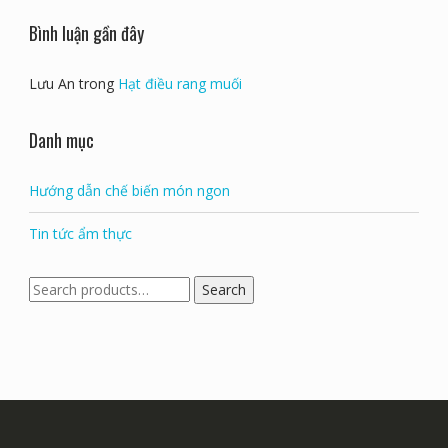
Măng vầu cuốn thịt: Đặc sản độc đáo của Yên Bái
Gà Nướng Mắc Mật Yên Bái: Đặc Sản Nổi Tiếng Của Núi
Rừng Tây Bắc
Bình luận gần đây
Lưu An
trong
Hạt điều rang muối
Danh mục
Hướng dẫn chế biến món ngon
Tin tức ẩm thực
Search
Search
for: