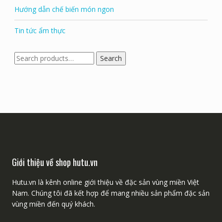
Lưu An
trong
Hạt điều rang muối
Danh mục
Hướng dẫn chế biến món ngon
Tin tức ẩm thực
Search
Search
for:
Giới thiệu về shop hutu.vn