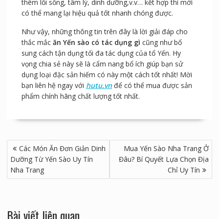
Tuy nhiên, bạn không nên nghĩ rằng Yến sào giống như
tiên dược, có thể chữa được bách bệnh khi dùng vào.
Điều quan trọng là phụ thuộc vào cơ địa của bạn cùng
thêm lối sống, tâm lý, dinh dưỡng,v.v… kết hợp thì mới
có thể mang lại hiệu quả tốt nhanh chóng được.
Như vậy, những thông tin trên đây là lời giải đáp cho
thắc mắc
ăn Yến sào có tác dụng gì
cũng như bổ
sung cách tận dụng tối đa tác dụng của tổ Yến. Hy
vọng chia sẻ này sẽ là cẩm nang bổ ích giúp bạn sử
dụng loại đặc sản hiếm có này một cách tốt nhất! Mời
bạn liên hệ ngay với
hutu.vn
để có thể mua được sản
phẩm chính hãng chất lượng tốt nhất.
Điều
Các Món Ăn Đơn Giản Dinh
Mua Yến Sào Nha Trang Ở
hướng
Dưỡng Từ Yến Sào Uy Tín
Đâu? Bí Quyết Lựa Chọn Địa
bài
Nha Trang
Chỉ Uy Tín