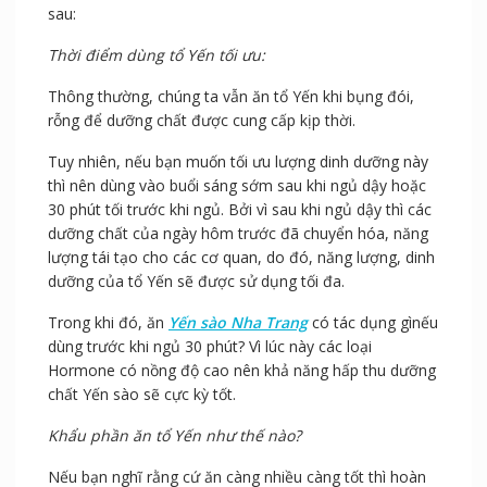
không thể tối ưu các hiệu quả của nó, thậm chí là bị dị
ứng hoặc phản tác dụng.
Vì vậy, bạn cần nắm rõ những lưu ý khi sử dụng như
sau:
Thời điểm dùng tổ Yến tối ưu:
Thông thường, chúng ta vẫn ăn tổ Yến khi bụng đói,
rỗng để dưỡng chất được cung cấp kịp thời.
Tuy nhiên, nếu bạn muốn tối ưu lượng dinh dưỡng này
thì nên dùng vào buổi sáng sớm sau khi ngủ dậy hoặc
30 phút tối trước khi ngủ. Bởi vì sau khi ngủ dậy thì các
dưỡng chất của ngày hôm trước đã chuyển hóa, năng
lượng tái tạo cho các cơ quan, do đó, năng lượng, dinh
dưỡng của tổ Yến sẽ được sử dụng tối đa.
Trong khi đó, ăn
Yến sào Nha Trang
có tác dụng gìnếu
dùng trước khi ngủ 30 phút? Vì lúc này các loại
Hormone có nồng độ cao nên khả năng hấp thu dưỡng