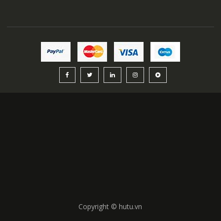
Gà Nướng Mắc Mật Yên Bái: Đặc Sản Nổi Tiếng Của Núi
Rừng Tây Bắc