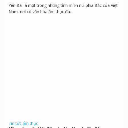
Tin tức ẩm thực
Bọ xít chiên giòn – Đặc sản độc đáo của Yên Bái
Yên Bái là một trong những tỉnh miền núi phía Bắc của Việt
Nam, nơi có văn hóa ẩm thực đa...