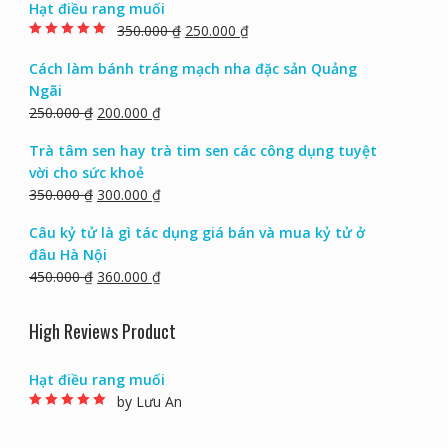
Cách làm thịt bò một nắng hai sương ngon lạ
miệng
270.000
₫
250.000
₫
Hạt điều rang muối
350.000
₫
250.000
₫
Rated
5.00
out of
5
Cách làm bánh tráng mạch nha đặc sản Quảng
Ngãi
250.000
₫
200.000
₫
Trà tâm sen hay trà tim sen các công dụng tuyệt
vời cho sức khoẻ
350.000
₫
300.000
₫
Câu kỷ tử là gì tác dụng giá bán và mua kỷ tử ở
đâu Hà Nội
450.000
₫
360.000
₫
High Reviews Product