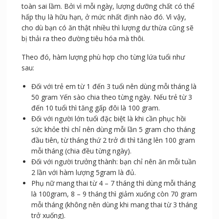
chất Yến sào sẽ cực kỳ tốt.
Khẩu phần ăn tổ Yến như thế nào?
Nếu bạn nghĩ rằng cứ ăn càng nhiều càng tốt thì hoàn
toàn sai lầm. Bởi vì mỗi ngày, lượng dưỡng chất có thể
hấp thụ là hữu hạn, ở mức nhất định nào đó. Vì vậy,
cho dù bạn có ăn thật nhiều thì lượng dư thừa cũng sẽ
bị thải ra theo đường tiêu hóa mà thôi.
Theo đó, hàm lượng phù hợp cho từng lứa tuổi như
sau:
Đối với trẻ em từ 1 đến 3 tuổi nên dùng mỗi tháng là
50 gram Yến sào chia theo từng ngày. Nếu trẻ từ 3
đến 10 tuổi thì tăng gấp đôi là 100 gram.
Đối với người lớn tuổi đặc biệt là khi cần phục hồi
sức khỏe thì chỉ nên dùng mỗi lần 5 gram cho tháng
đầu tiên, từ tháng thứ 2 trở đi thì tăng lên 100 gram
mỗi tháng (chia đều từng ngày).
Đối với người trưởng thành: bạn chỉ nên ăn mỗi tuần
2 lần với hàm lượng 5gram là đủ.