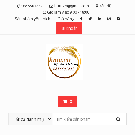
Skip
0855507222
hutuvn@gmail.com
Bản đồ
to
Giờ làm việc 9:00 - 18:00
content
Sản phẩm yêu thích
Giỏ hàng
Tài khoản
0