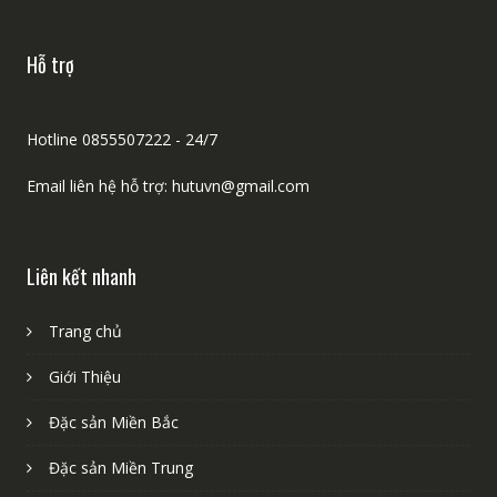
Hutu.vn là kênh online giới thiệu về đặc sản vùng miền Việt
Nam. Chúng tôi đã kết hợp để mang nhiều sản phẩm đặc sản
vùng miền đến quý khách.
Hỗ trợ
Hotline 0855507222 - 24/7
Email liên hệ hỗ trợ: hutuvn@gmail.com
Liên kết nhanh
Trang chủ
Giới Thiệu