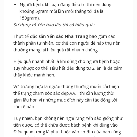
Phụ nữ mang thai từ 4 – 7 tháng thì dùng mỗi tháng
là 100gram, 8 – 9 tháng thì giảm xuống còn 70 gram
mỗi tháng (không nên dùng khi mang thai từ 3 tháng
trở xuống).
Người bệnh: khi bạn đang điều trị thì nên dùng
khoảng 5gram mỗi lần (mỗi tháng tối đa là
150gram).
Sử dụng tổ Yến bao lâu thì có hiệu quả:
Thực tế
đặc sản Yến sào Nha Trang
bao gồm các
thành phần tự nhiên, cơ thể con người dễ hấp thụ nên
thường mang lại hiệu quả rất nhanh chóng.
Hiệu quả nhanh nhất là khi dùng cho người bệnh hoặc
suy nhược cơ thể. Hầu hết đều dùng từ 2 lần là đã cảm
thấy khỏe mạnh hơn.
Với trường hợp là người thông thường muốn cải thiện
thể trạng chăm sóc sắc đẹp,v.v… thì cần lượng thời
gian lâu hơn vì những mục đích này cần tác động tới
các tế bào.