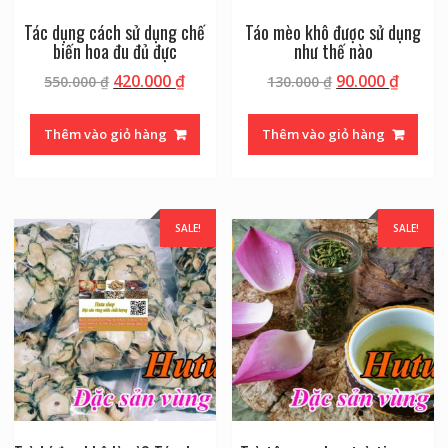
Tác dụng cách sử dụng chế
Táo mèo khô được sử dụng
biến hoa đu đủ đực
như thế nào
420.000
₫
90.000
₫
550.000
₫
130.000
₫
Thêm vào giỏ hàng
Thêm vào giỏ hàng
SALE!
SALE!