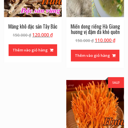
Măng khô đặc sản Tây Bắc
Miến dong riềng Hà Giang
hương vị đậm đà khó quên
120.000
₫
150.000
₫
110.000
₫
150.000
₫
Thêm vào giỏ hàng
Thêm vào giỏ hàng
SALE!