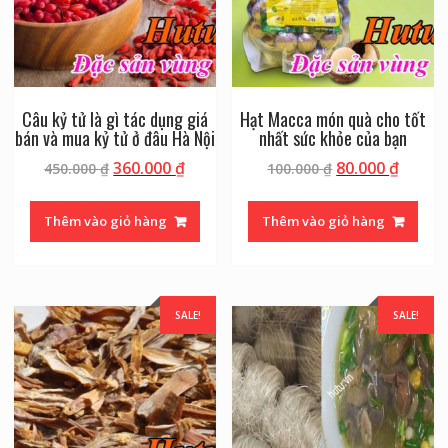
Câu kỷ tử là gì tác dụng giá
Hạt Macca món quà cho tốt
bán và mua kỷ tử ở đâu Hà Nội
nhất sức khỏe của bạn
360.000
₫
80.000
₫
450.000
₫
100.000
₫
Thêm vào giỏ hàng
Thêm vào giỏ hàng
SALE!
SALE!