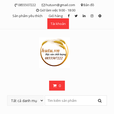
Skip
0855507222
hutuvn@gmail.com
Bản đồ
to
Giờ làm việc 9:00 - 18:00
content
Sản phẩm yêu thích
Giỏ hàng
Tài khoản
0