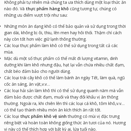
Không phải tự nhiên mà chúng ta ưa thích dùng một loại thức ăn
nào đó. Và
thực phẩm hàng khô
cũng tương tự, chúng có
những ưu điểm vượt trội như sau:
Những món ăn dạng khô có thể bảo quản và sử dụng trong thời
gian dài, không bị ôi, thiu, lên men hay hôi thối. Thậm chí cách
này còn tốt hơn việc giữ lạnh thông thường.
Các loại thực phẩm làm khô có thể sử dụng trong tất cả các
mùa.
Mặc dù một số thực phẩm có thể mất đi lượng vitamin, dinh
dưỡng khi làm khô nhưng đậu, hạt lại vẫn chứa nhiều chất đạm,
chất béo đảm bảo cho người dùng.
Các loại trái cây khô có thể làm bánh ăn ngày Tết, làm quà, ngũ
cốc ăn sáng, ăn vặt,v.v…
Các loại hải sản làm khô thì có thể sử dụng quanh năm mà vẫn
đảm bảo được chất đạm, muối và thay đổi khẩu vị ăn thông
thường. Ngoài ra, khi chiên lên thì các loại cá khô, tôm khô,v.v…
có thể tạo thành nhiều món ăn kích thích ăn rất tốt.
Các loại
thực phẩm khô vệ sinh
thường có mùi vị đặc trưng
riêng biệt và hoàn toàn không giống thức ăn tươi của nó. Hương
vị này có thể thích hợp với bất kỳ ai, lứa tuổi nào.