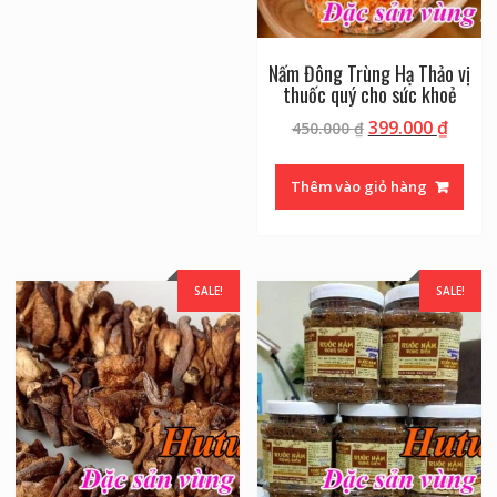
Nấm Đông Trùng Hạ Thảo vị
thuốc quý cho sức khoẻ
399.000
₫
450.000
₫
Thêm vào giỏ hàng
SALE!
SALE!