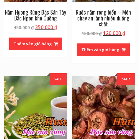
Nấm Hương Rừng Đặc Sản Tây
Ruốc nấm rong biển – Món
Bắc Ngon khó Cưỡng
chay an lành nhiều dưỡng
chất
350.000
₫
450.000
₫
120.000
₫
150.000
₫
Thêm vào giỏ hàng
Thêm vào giỏ hàng
SALE!
SALE!