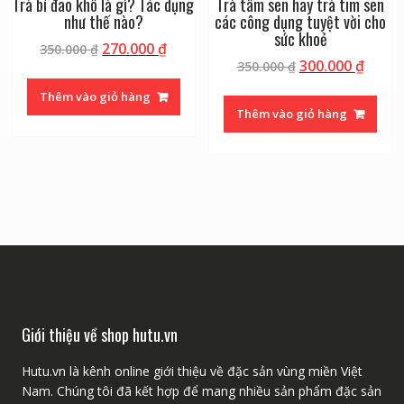
Trà bí đao khô là gì? Tác dụng
Trà tâm sen hay trà tim sen
như thế nào?
các công dụng tuyệt vời cho
sức khoẻ
270.000
₫
350.000
₫
300.000
₫
350.000
₫
Thêm vào giỏ hàng
Thêm vào giỏ hàng
Giới thiệu về shop hutu.vn
Hutu.vn là kênh online giới thiệu về đặc sản vùng miền Việt
Nam. Chúng tôi đã kết hợp để mang nhiều sản phẩm đặc sản