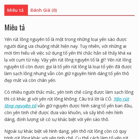
Miêu tả
Đánh Giá (0)
Miêu tả
Yến rút lông nguyên tổ là một trong những loại yến sào được
người dùng ưa chuộng nhất hiện nay. Tuy nhiên, với những ai
mới tìm hiểu về việc sử dụng tổ yến thì chắc hẳn sẽ thấy khá xa
lạ với cụm từ này. Vậy yến rút lông nguyên tổ là gì? Yến rút lông
nguyên tổ còn được gọi là tổ yến rút lông là loại tổ yến đã được
làm sạch lông nhưng vẫn còn giữ nguyên hình dáng tổ yến thô
đẹp mắt và còn chân yến.
Có nhiều người thắc mắc, yến tinh chế cũng được làm sạch lông
thì có khác gì với yến rút lông không. Câu trả lời là CÓ.
Yến rút
lông nguyên tổ
vẫn giữ nguyên được hình sáng tổ yến ban đầu,
còn yến tinh chế được đưa vào khuôn, và sấy khô nên hình
dáng, định lượng sẽ có sự khác biệt với yến sào thô.
Ngoài sự khác biệt về hình dạng, yến thô rút lông còn có quy
trình rút lông khác với yến tinh chế. Cụ thể cách làm tổ yến rút