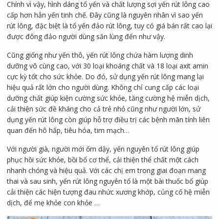
Chính vì vậy, hình dáng tổ yến và chất lượng sợi yến rút lông cao
cấp hơn hẳn yến tinh chế. Đây cũng là nguyên nhân vì sao yến
rút lông, đặc biệt là tổ yến đảo rút lông, tuy có giá bán rất cao lại
được đông đảo người dùng săn lùng đến như vậy.
Cũng giống như yến thô, yến rút lông chứa hàm lượng dinh
dưỡng vô cùng cao, với 30 loại khoáng chất và 18 loại axit amin
cực kỳ tốt cho sức khỏe. Do đó, sử dụng yến rút lông mang lại
hiệu quả rất lớn cho người dùng. Không chỉ cung cấp các loại
dưỡng chất giúp kiện cường sức khỏe, tăng cường hệ miễn dịch,
cải thiện sức đề kháng cho cả trẻ nhỏ cũng như người lớn, sử
dụng yến rút lông còn giúp hỗ trợ điều trị các bệnh mãn tính liên
quan đến hô hấp, tiêu hóa, tim mạch…
Với người già, người mới ốm dậy, yến nguyên tổ rút lông giúp
phục hồi sức khỏe, bồi bổ cơ thể, cải thiện thể chất một cách
nhanh chóng và hiệu quả. Với các chị em trong giai đoạn mang
thai và sau sinh, yến rút lông nguyên tổ là một bài thuốc bổ giúp
cải thiện các hiện tượng đau nhức xương khớp, củng cố hệ miễn
dịch, để mẹ khỏe con khỏe …