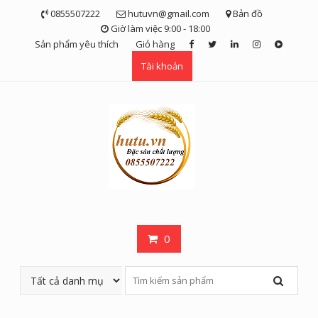
Skip
0855507222
hutuvn@gmail.com
Bản đồ
to
Giờ làm việc 9:00 - 18:00
content
Sản phẩm yêu thích
Giỏ hàng
Tài khoản
0