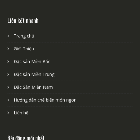
Liên kết nhanh
Trang chủ
Giới Thiệu
Đặc sản Miền Bắc
Đặc sản Miền Trung
Đặc Sản Miền Nam
Hướng dẫn chế biến món ngon
Liên hệ
Bài đăng mới nhất