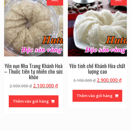
SALE!
SALE!
Yến vụn Nha Trang Khánh Hoà
Yến tinh chế Khánh Hòa chất
– Thuốc tiên tự nhiên cho sức
lượng cao
khỏe
2.900.000
₫
3.100.000
₫
2.100.000
₫
2.500.000
₫
Thêm vào giỏ hàng
Thêm vào giỏ hàng