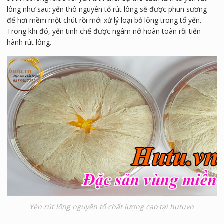
lông như sau: yến thô nguyên tổ rút lông sẽ được phun sương
để hơi mềm một chút rồi mới xử lý loại bỏ lông trong tổ yến.
Trong khi đó, yến tinh chế được ngâm nở hoàn toàn rồi tiến
hành rút lông.
Yến rút lông nguyên tổ chất lượng cao tại hutuvn