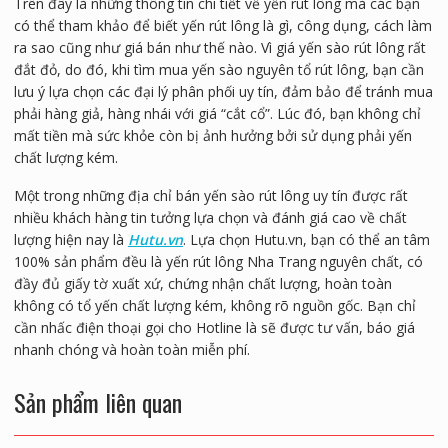
Trên đây là những thông tin chi tiết về yến rút lông mà các bạn
có thể tham khảo để biết yến rút lông là gì, công dụng, cách làm
ra sao cũng như giá bán như thế nào. Vì giá yến sào rút lông rất
đắt đỏ, do đó, khi tìm mua yến sào nguyên tổ rút lông, bạn cần
lưu ý lựa chọn các đại lý phân phối uy tín, đảm bảo để tránh mua
phải hàng giả, hàng nhái với giá “cắt cổ”. Lúc đó, bạn không chỉ
mất tiền mà sức khỏe còn bị ảnh hưởng bởi sử dụng phải yến
chất lượng kém.
Một trong những địa chỉ bán yến sào rút lông uy tín được rất
nhiều khách hàng tin tưởng lựa chọn và đánh giá cao về chất
lượng hiện nay là
Hutu.vn
. Lựa chọn Hutu.vn, bạn có thể an tâm
100% sản phẩm đều là yến rút lông Nha Trang nguyên chất, có
đầy đủ giấy tờ xuất xứ, chứng nhận chất lượng, hoàn toàn
không có tổ yến chất lượng kém, không rõ nguồn gốc. Bạn chỉ
cần nhấc điện thoại gọi cho Hotline là sẽ được tư vấn, báo giá
nhanh chóng và hoàn toàn miễn phí.
Sản phẩm liên quan