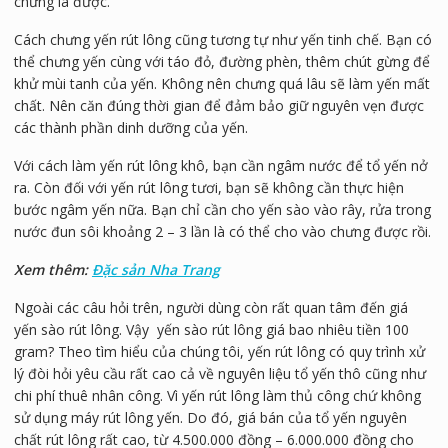
chưng là được.
Cách chưng yến rút lông cũng tương tự như yến tinh chế. Bạn có
thể chưng yến cùng với táo đỏ, đường phèn, thêm chút gừng để
khử mùi tanh của yến. Không nên chưng quá lâu sẽ làm yến mất
chất. Nên căn đúng thời gian để đảm bảo giữ nguyên vẹn được
các thành phần dinh dưỡng của yến.
Với cách làm yến rút lông khô, bạn cần ngâm nước để tổ yến nở
ra. Còn đối với yến rút lông tươi, bạn sẽ không cần thực hiện
bước ngâm yến nữa. Bạn chỉ cần cho yến sào vào rây, rửa trong
nước đun sôi khoảng 2 – 3 lần là có thể cho vào chưng được rồi.
Xem thêm:
Đặc sản Nha Trang
Ngoài các câu hỏi trên, người dùng còn rất quan tâm đến giá
yến sào rút lông. Vậy yến sào rút lông giá bao nhiêu tiền 100
gram? Theo tìm hiểu của chúng tôi, yến rút lông có quy trình xử
lý đòi hỏi yêu cầu rất cao cả về nguyên liệu tổ yến thô cũng như
chi phí thuê nhân công. Vì yến rút lông làm thủ công chứ không
sử dụng máy rút lông yến. Do đó, giá bán của tổ yến nguyên
chất rút lông rất cao, từ 4.500.000 đồng – 6.000.000 đồng cho